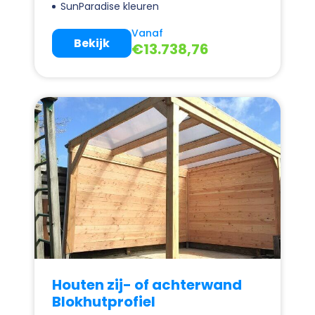
SunParadise kleuren
Vanaf
Bekijk
€
13.738,76
Houten zij- of achterwand
Blokhutprofiel