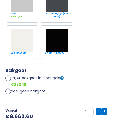
Brut
Antracietgrijs (RAL
- €671,55
7016)
Wit (RAL 9010)
Zwart (Ral 9005)
Bakgoot
Ja, XL bakgoot incl beugels
€260,15
Nee, geen bakgoot
Vanaf
-
+
€
8.663,60