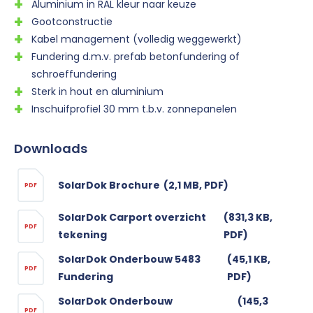
Aluminium in RAL kleur naar keuze
Gootconstructie
Kabel management (volledig weggewerkt)
Fundering d.m.v. prefab betonfundering of
schroeffundering
Sterk in hout en aluminium
Inschuifprofiel 30 mm t.b.v. zonnepanelen
Downloads
SolarDok Brochure
(2,1 MB, PDF)
PDF
SolarDok Carport overzicht
(831,3 KB,
PDF
tekening
PDF)
SolarDok Onderbouw 5483
(45,1 KB,
PDF
Fundering
PDF)
SolarDok Onderbouw
(145,3
PDF