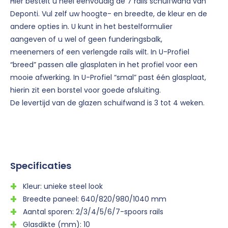
Hier bestelt u heel eenvoudig de 7 rails schuifwand van
Deponti. Vul zelf uw hoogte- en breedte, de kleur en de
andere opties in. U kunt in het bestelformulier
aangeven of u wel of geen funderingsbalk,
meenemers of een verlengde rails wilt. In U-Profiel
“breed” passen alle glasplaten in het profiel voor een
mooie afwerking. In U-Profiel “smal” past één glasplaat,
hierin zit een borstel voor goede afsluiting.
De levertijd van de glazen schuifwand is 3 tot 4 weken.
Specificaties
Kleur: unieke steel look
Breedte paneel: 640/820/980/1040 mm
Aantal sporen: 2/3/4/5/6/7-spoors rails
Glasdikte (mm): 10