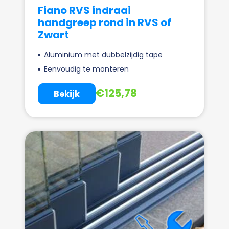
Fiano RVS indraai
handgreep rond in RVS of
Zwart
Aluminium met dubbelzijdig tape
Eenvoudig te monteren
€
125,78
Bekijk