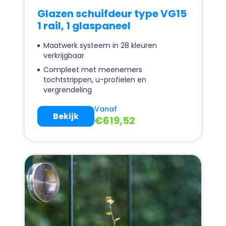
Glazen schuifdeur type VG15
1 rail, 1 glaspaneel
Maatwerk systeem in 28 kleuren
verkrijgbaar
Compleet met meenemers
tochtstrippen, u-profielen en
vergrendeling
Vanaf
Bekijk
€
619,52