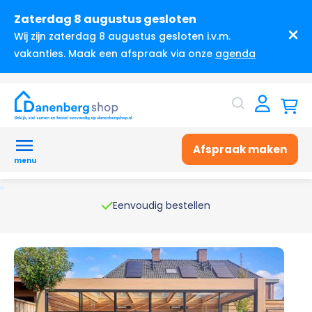
Zaterdag 8 augustus gesloten
Wij zijn zaterdag 8 augustus gesloten i.v.m.
vakanties. Maak een afspraak via onze
agenda
Afspraak maken
menu
Eenvoudig bestellen