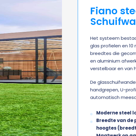
Fiano ste
Schuifw
Het systeem bestaat
glas profielen en 10
breedtes die gecom
en aluminium afwerki
verstelbaar en van 
De glasschuifwande
handgrepen, U-prof
automatisch meesch
Moderne steel 
Breedte van de 
hoogtes (breed
Maatwerk op a