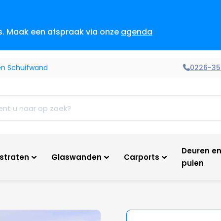
es. Maak een afspraak via onze
agenda
0226-35
zen Schuifwand
Deuren e
tstraten
Glaswanden
Carports
puien