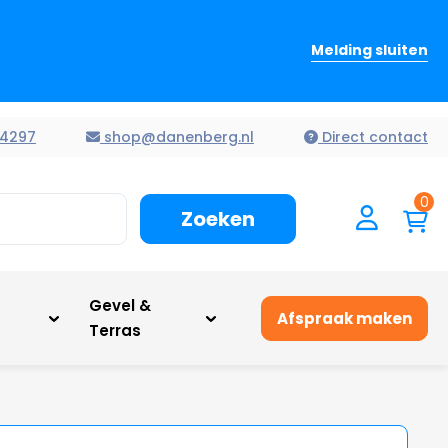
Melding sluiten
4297
shop@danenberg.nl
Direct contact
0
Zoeken
n
Gevel &
Afspraak maken
Terras