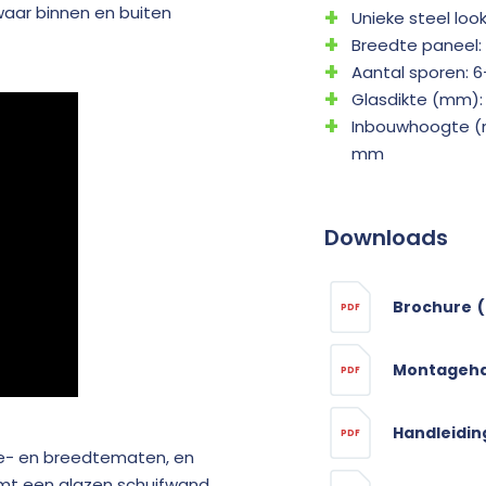
 waar binnen en buiten
Unieke steel loo
Breedte paneel
Aantal sporen: 6
Glasdikte (mm): 
Inbouwhoogte (
mm
Downloads
Brochure
(
PDF
Montageha
PDF
Handleiding
PDF
gte- en breedtematen, en
rmt een glazen schuifwand