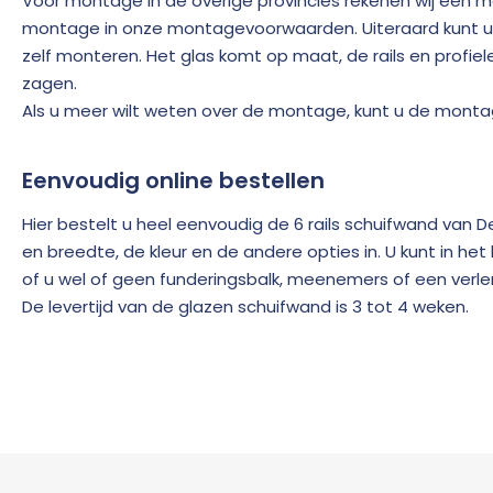
Voor montage in de overige provincies rekenen wij een me
montage in onze montagevoorwaarden. Uiteraard kunt u
zelf monteren. Het glas komt op maat, de rails en profiel
zagen.
Als u meer wilt weten over de montage, kunt u de monta
Eenvoudig online bestellen
Hier bestelt u heel eenvoudig de 6 rails schuifwand van D
en breedte, de kleur en de andere opties in. U kunt in he
of u wel of geen funderingsbalk, meenemers of een verleng
De levertijd van de glazen schuifwand is 3 tot 4 weken.