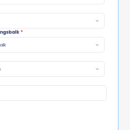
ingsbalk
*