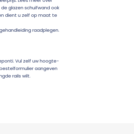
erprijs. Lees meer over
 de glazen schuifwand ook
en dient u zelf op maat te
gehandleiding raadplegen.
eponti. Vul zelf uw hoogte-
t bestelformulier aangeven
de rails wilt.