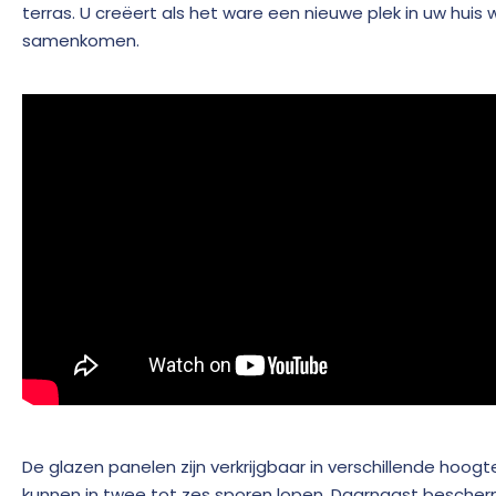
terras. U creëert als het ware een nieuwe plek in uw huis
samenkomen.
De glazen panelen zijn verkrijgbaar in verschillende hoo
kunnen in twee tot zes sporen lopen. Daarnaast besche