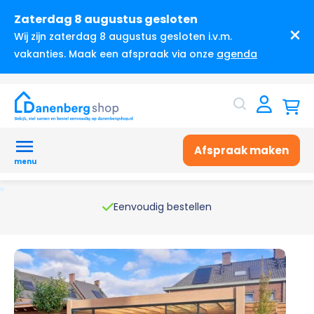
Zaterdag 8 augustus gesloten
Wij zijn zaterdag 8 augustus gesloten i.v.m.
vakanties. Maak een afspraak via onze
agenda
Afspraak maken
menu
Webwinkelkeur gecertificeerd