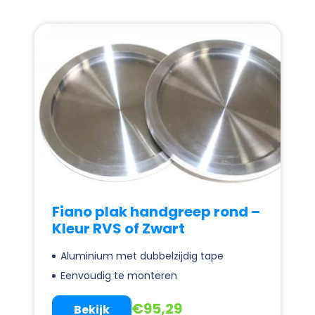
Fiano plak handgreep rond –
Kleur RVS of Zwart
Aluminium met dubbelzijdig tape
Eenvoudig te monteren
€
95,29
Bekijk