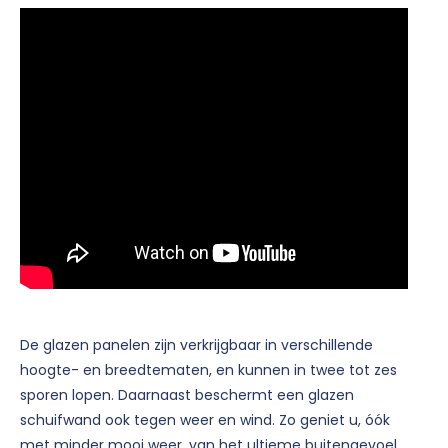
De glazen panelen zijn verkrijgbaar in verschillende
hoogte- en breedtematen, en kunnen in twee tot zes
sporen lopen. Daarnaast beschermt een glazen
schuifwand ook tegen weer en wind. Zo geniet u, óók
met minder mooi weer, van het ultieme buitengevoel.