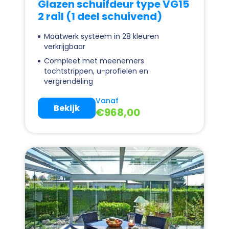
Glazen schuifdeur type VG15
2 rail (1 deel schuivend)
Maatwerk systeem in 28 kleuren
verkrijgbaar
Compleet met meenemers
tochtstrippen, u-profielen en
vergrendeling
Vanaf
Bekijk
€
968,00