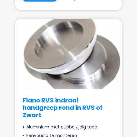
Fiano RVS indraai
handgreep rond in RVS of
Zwart
Aluminium met dubbelzijdig tape
Eenvoudig te monteren