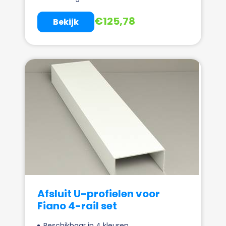
€
125,78
Bekijk
Afsluit U-profielen voor
Fiano 4-rail set
Beschikbaar in 4 kleuren