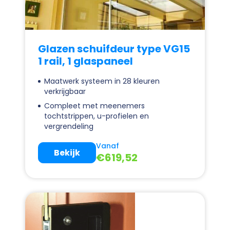
Glazen schuifdeur type VG15
1 rail, 1 glaspaneel
Maatwerk systeem in 28 kleuren
verkrijgbaar
Compleet met meenemers
tochtstrippen, u-profielen en
vergrendeling
Vanaf
Bekijk
€
619,52