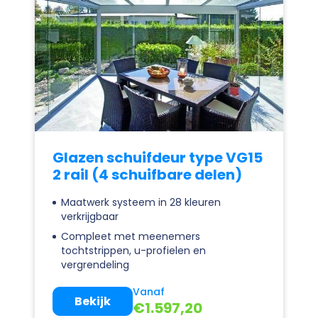
Glazen schuifdeur type VG15
2 rail (4 schuifbare delen)
Maatwerk systeem in 28 kleuren
verkrijgbaar
Compleet met meenemers
tochtstrippen, u-profielen en
vergrendeling
Vanaf
Bekijk
€
1.597,20