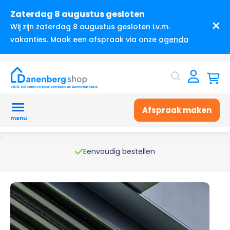
Zaterdag 8 augustus gesloten
Wij zijn zaterdag 8 augustus gesloten i.v.m.
vakanties. Maak een afspraak via onze
agenda
Afspraak maken
menu
Eenvoudig bestellen