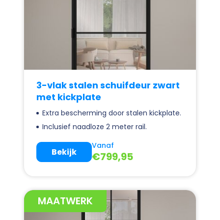
3-vlak stalen schuifdeur zwart
met kickplate
Extra bescherming door stalen kickplate.
Inclusief naadloze 2 meter rail.
Vanaf
Bekijk
€
799,95
MAATWERK