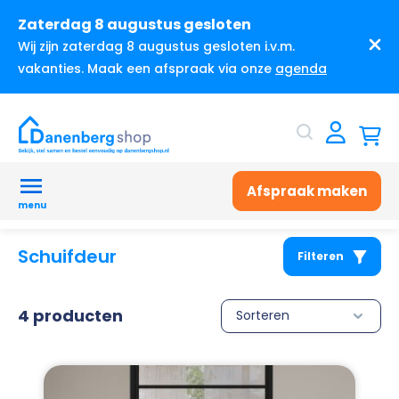
Zaterdag 8 augustus gesloten
Wij zijn zaterdag 8 augustus gesloten i.v.m.
vakanties. Maak een afspraak via onze
agenda
Afspraak maken
menu
Schuifdeur
Filteren
4 producten