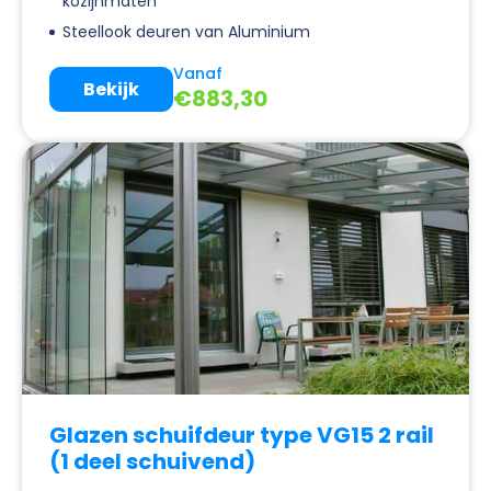
kozijnmaten
Steellook deuren van Aluminium
Vanaf
Bekijk
€
883,30
Glazen schuifdeur type VG15 2 rail
(1 deel schuivend)