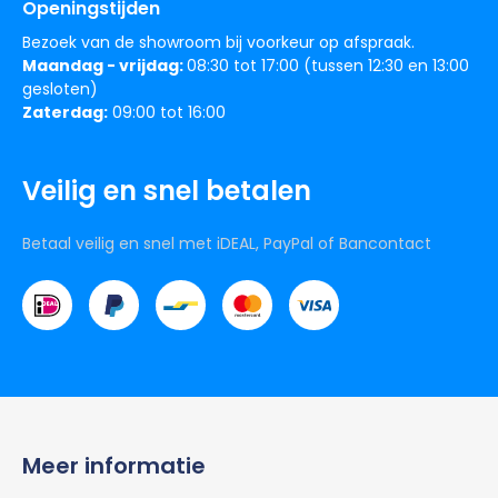
Openingstijden
Bezoek van de showroom bij voorkeur op afspraak.
Maandag - vrijdag:
08:30 tot 17:00 (tussen 12:30 en 13:00
gesloten)
Zaterdag:
09:00 tot 16:00
Veilig en snel betalen
Betaal veilig en snel met iDEAL, PayPal of Bancontact
Meer informatie