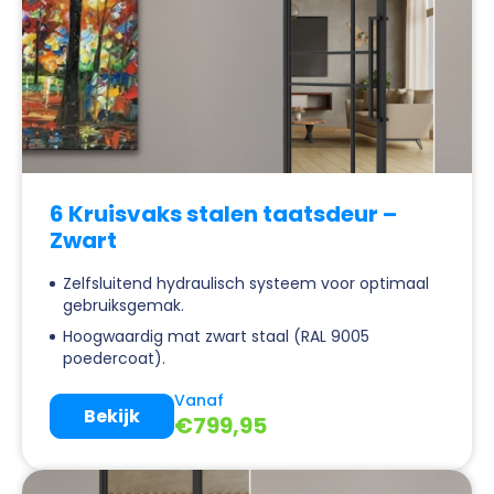
6 Kruisvaks stalen taatsdeur –
Zwart
Zelfsluitend hydraulisch systeem voor optimaal
gebruiksgemak.
Hoogwaardig mat zwart staal (RAL 9005
poedercoat).
Vanaf
Bekijk
€
799,95