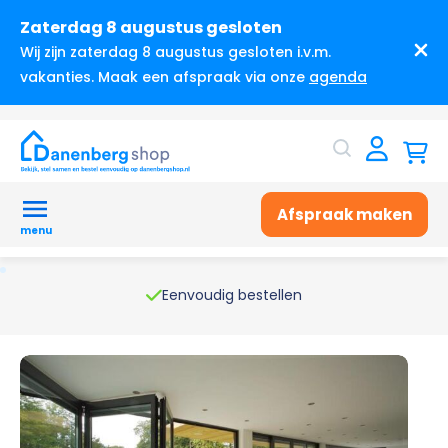
Zaterdag 8 augustus gesloten
Wij zijn zaterdag 8 augustus gesloten i.v.m.
vakanties. Maak een afspraak via onze
agenda
Afspraak maken
menu
Eenvoudig bestellen