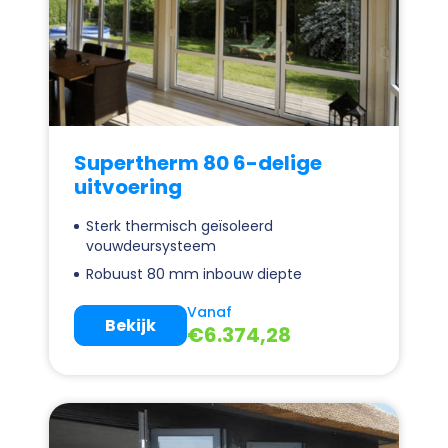
Supertherm 80 6-delige
uitvoering
Sterk thermisch geïsoleerd
vouwdeursysteem
Robuust 80 mm inbouw diepte
Vanaf
Bekijk
€
6.374,28