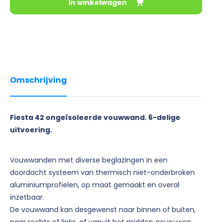
In winkelwagen
Omschrijving
Fiesta 42 ongeïsoleerde vouwwand. 6-delige
uitvoering.
Vouwwanden met diverse beglazingen in een
doordacht systeem van thermisch niet-onderbroken
aluminiumprofielen, op maat gemaakt en overal
inzetbaar.
De vouwwand kan desgewenst naar binnen of buiten,
naar rechts of links, of vanuit het midden gevouwen