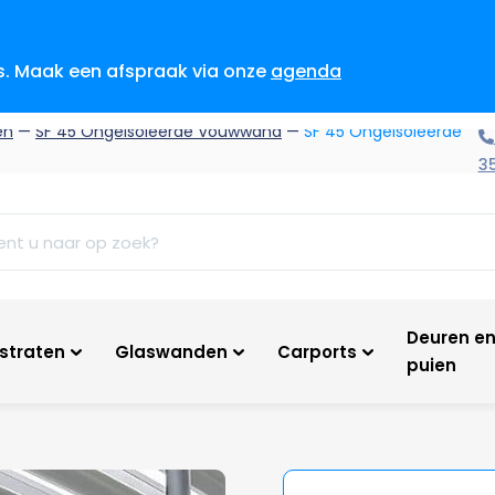
es. Maak een afspraak via onze
agenda
en
—
SF 45 Ongeisoleerde Vouwwand
—
SF 45 Ongeisoleerde
3
Deuren e
tstraten
Glaswanden
Carports
puien