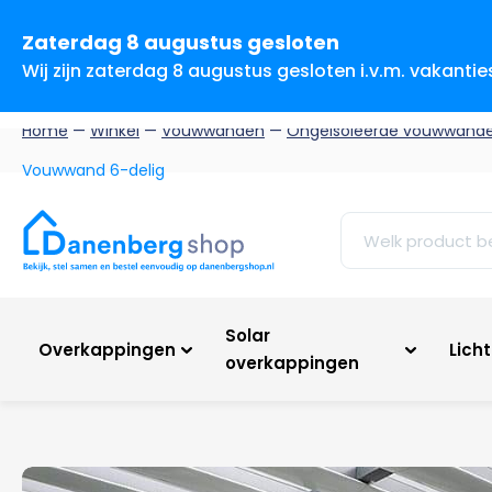
Zaterdag 8 augustus gesloten
Wij zijn zaterdag 8 augustus gesloten i.v.m. vakanti
Home
—
Winkel
—
Vouwwanden
—
Ongeïsoleerde vouwwand
Vouwwand 6-delig
Solar
Overkappingen
Lich
overkappingen