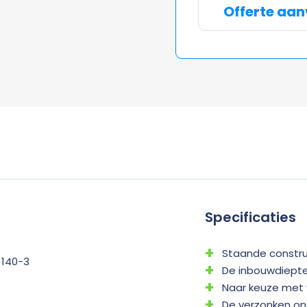
Offerte aa
Specificaties
Staande constru
 140-3
De inbouwdiepte
Naar keuze met 
De verzonken onde