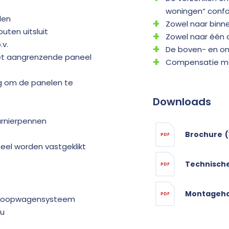
woningen“ confo
len
Zowel naar binn
ten uitsluit
Zowel naar één 
.v.
De boven- en ond
 het aangrenzende paneel
Compensatie mog
g om de panelen te
Downloads
harnierpennen
Brochure
(
PDF
el worden vastgeklikt
Technisch
PDF
Montageha
PDF
re loopwagensysteem
au