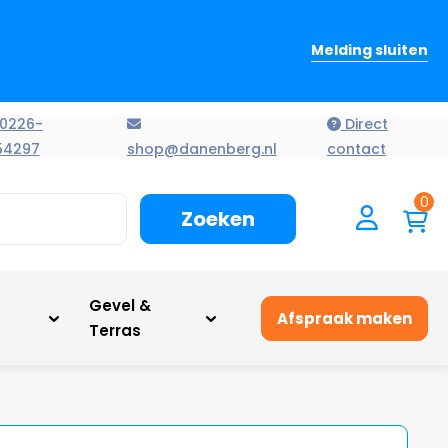
Melding sluiten
0226-
Direct
54297
shop@danenberg.nl
contact
0
Zoeken
n
Gevel &
Afspraak maken
Terras