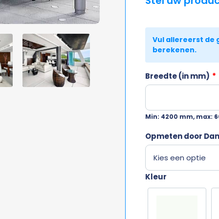
Stel uw produ
Breedte (in mm)
*
Min: 4200 mm, max: 
Opmeten door Da
Kleur