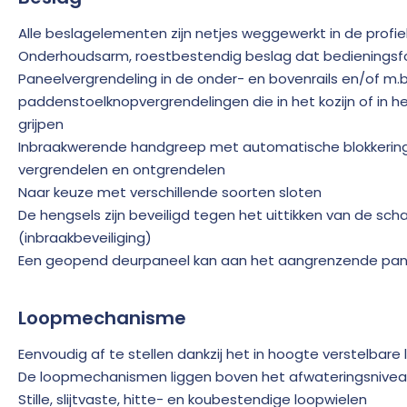
Alle beslagelementen zijn netjes weggewerkt in de profie
Onderhoudsarm, roestbestendig beslag dat bedieningsfou
Paneelvergrendeling in de onder- en bovenrails en/of m.b
paddenstoelknopvergrendelingen die in het kozijn of in
grijpen
Inbraakwerende handgreep met automatische blokkerin
vergrendelen en ontgrendelen
Naar keuze met verschillende soorten sloten
De hengsels zijn beveiligd tegen het uittikken van de sc
(inbraakbeveiliging)
Een geopend deurpaneel kan aan het aangrenzende pane
Loopmechanisme
Eenvoudig af te stellen dankzij het in hoogte verstelba
De loopmechanismen liggen boven het afwateringsnive
Stille, slijtvaste, hitte- en koubestendige loopwielen