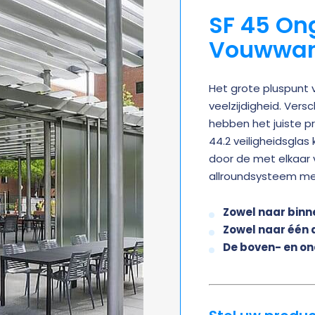
SF 45 On
Vouwwan
Het grote pluspunt
veelzijdigheid. Versc
hebben het juiste p
44.2 veiligheidsgla
door de met elkaar 
allroundsysteem met
Zowel naar binn
Zowel naar één 
De boven- en ond