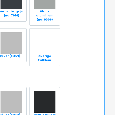
Antracietgrijs
Blank
(Ral 7016)
aluminium
(Ral 9006)
Zilver (E6EV1)
Overige
Ralkleur
Zilver (E6EV1)
Grafietzwart