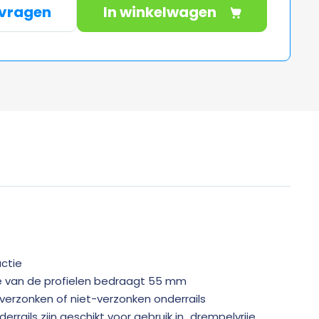
nvragen
In winkelwagen
ctie
 van de profielen bedraagt 55 mm
verzonken of niet-verzonken onderrails
rrails zijn geschikt voor gebruik in „drempelvrije