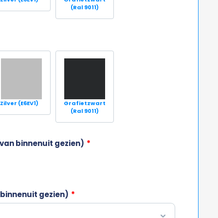
(Ral 9011)
Zilver (E6EV1)
Grafietzwart
(Ral 9011)
van binnenuit gezien)
*
binnenuit gezien)
*