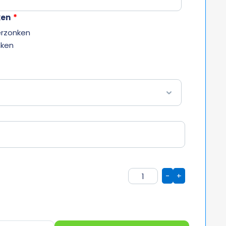
ken
*
erzonken
nken
-
+