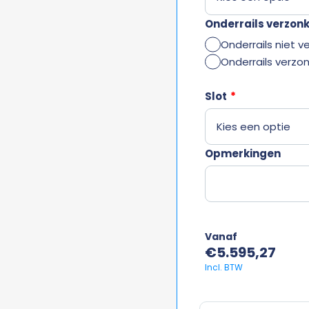
Onderrails verzon
Onderrails niet v
Onderrails verzo
Slot
*
Opmerkingen
Vanaf
€
5.595,27