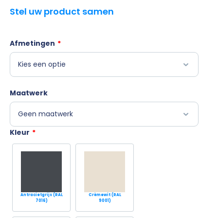
Stel uw product samen
Afmetingen
*
Maatwerk
Kleur
*
Antracietgrijs (RAL
Crèmewit (RAL
7016)
9001)