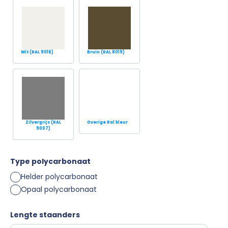
Wit (RAL 9016)
Bruin (RAL 8019)
Zilvergrijs (RAL
Overige Ral kleur
9007)
Type polycarbonaat
Helder polycarbonaat
Opaal polycarbonaat
Lengte staanders