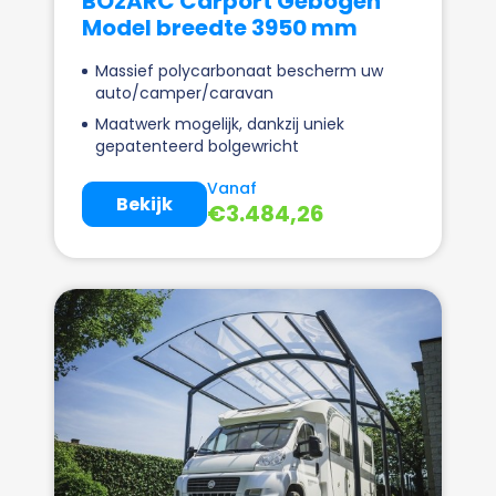
BOzARC Carport Gebogen
Model breedte 3950 mm
Massief polycarbonaat bescherm uw
auto/camper/caravan
Maatwerk mogelijk, dankzij uniek
gepatenteerd bolgewricht
Vanaf
Bekijk
€
3.484,26