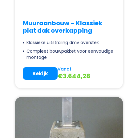
Muuraanbouw – Klassiek
plat dak overkapping
Klassieke uitstraling dmv overstek
Compleet bouwpakket voor eenvoudige
montage
Vanaf
Bekijk
€
3.644,28