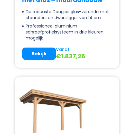
met Glas – muuraanbouw
De robuuste Douglas glas-veranda met
staanders en dwarsligger van 14 cm
Professioneel aluminium
schroefprofielsysteem in drie kleuren
mogelijk
Vanaf
Bekijk
€
1.837,26