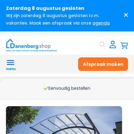
Zaterdag 8 augustus gesloten
Wij zijn zaterdag 8 augustus gesloten i.v.m.
vakanties. Maak een afspraak via onze
agenda
Afspraak maken
menu
Eenvoudig bestellen