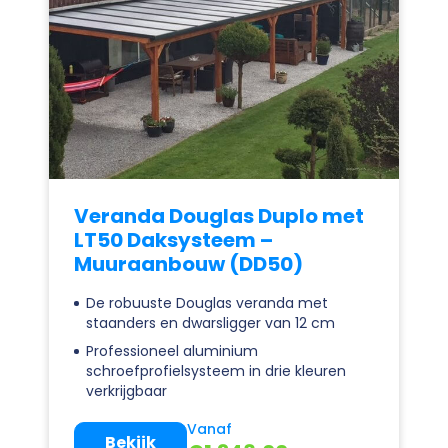
Veranda Douglas Duplo met
LT50 Daksysteem –
Muuraanbouw (DD50)
De robuuste Douglas veranda met
staanders en dwarsligger van 12 cm
Professioneel aluminium
schroefprofielsysteem in drie kleuren
verkrijgbaar
Vanaf
Bekijk