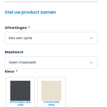
Stel uw product samen
Afmetingen
*
Maatwerk
Kleur
*
Antracietgrijs (RAL
Crèmewit (RAL
7016)
9001)