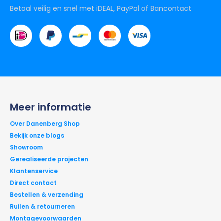
Betaal veilig en snel met iDEAL, PayPal of Bancontact
Meer informatie
Over Danenberg Shop
Bekijk onze blogs
Showroom
Gerealiseerde projecten
Klantenservice
Direct contact
Bestellen & verzending
Ruilen & retourneren
Montagevoorwaarden