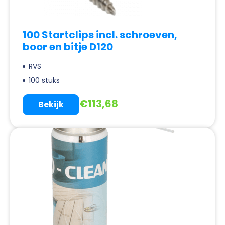
100 Startclips incl. schroeven,
boor en bitje D120
RVS
100 stuks
€
113,68
Bekijk