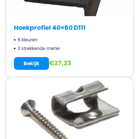
Hoekprofiel 40×60 D111
6 kleuren
3 strekkende meter
€
27,23
Bekijk