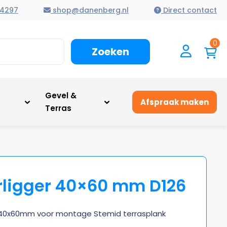
4297
shop@danenberg.nl
Direct contact
0
Zoeken
n
Gevel &
Afspraak maken
Terras
ligger 40×60 mm D126
 40x60mm voor montage Stemid terrasplank