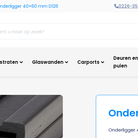
0226-35
nderligger 40×60 mm D126
Deuren e
tstraten
Glaswanden
Carports
puien
Onder
Onderligger