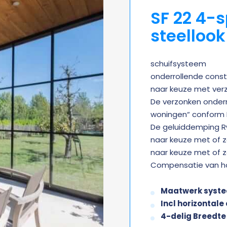
SF 22 4-
steellook
schuifsysteem
onderrollende const
naar keuze met ver
De verzonken onderra
woningen“ conform D
De geluiddemping Rw
naar keuze met of z
naar keuze met of z
Compensatie van ho
Maatwerk systee
Incl horizontale 
4-delig Breedt