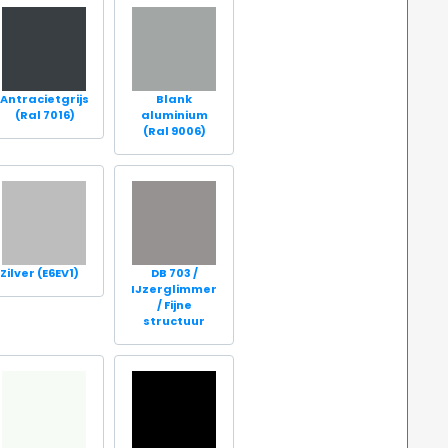
Antracietgrijs
Blank
(Ral 7016)
aluminium
(Ral 9006)
Zilver (E6EV1)
DB 703 /
IJzerglimmer
/ Fijne
structuur