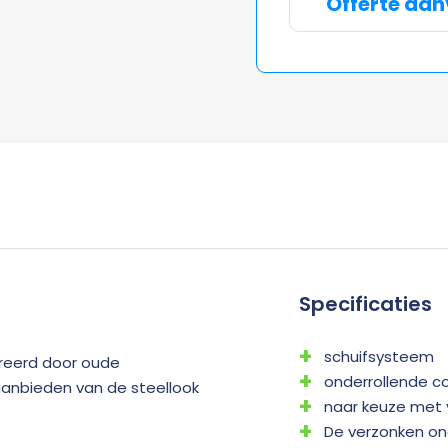
Offerte aa
Specificaties
schuifsysteem
pireerd door oude
onderrollende c
aanbieden van de steellook
naar keuze met 
De verzonken onde