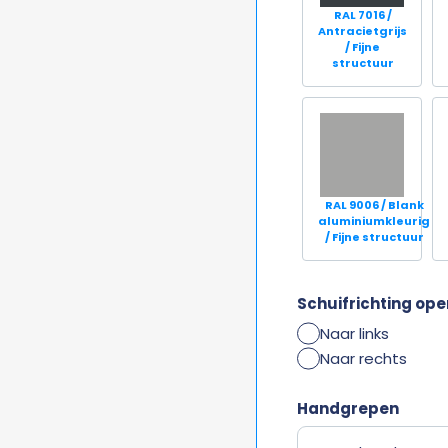
RAL 7016 /
Antracietgrijs
/ Fijne
structuur
RAL 9006 / Blank
aluminiumkleurig
/ Fijne structuur
Schuifrichting ope
Naar links
Naar rechts
Handgrepen