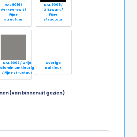
RAL 9016 /
RAL 9005 /
Verkeerswit /
Gitzwart /
Fijne
Fijne
structuur
structuur
RAL 9007 / Grijs
Overige
aluminiumkleurig
Ralkleur
/ Fijne structuur
nen (van binnenuit gezien)