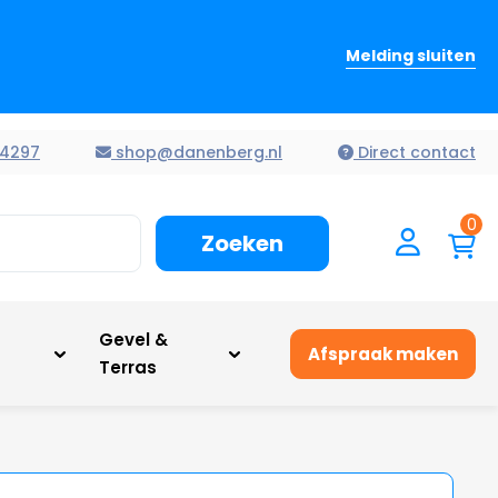
Melding sluiten
4297
shop@danenberg.nl
Direct contact
0
Zoeken
n
Gevel &
Afspraak maken
Terras