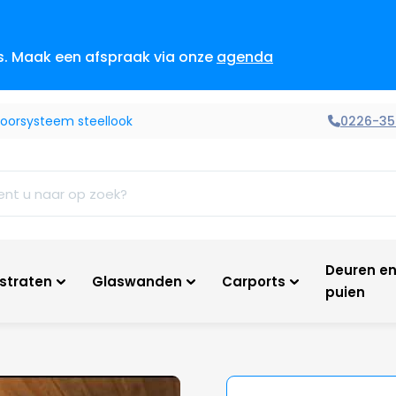
es. Maak een afspraak via onze
agenda
0226-35
poorsysteem steellook
Deuren e
tstraten
Glaswanden
Carports
puien