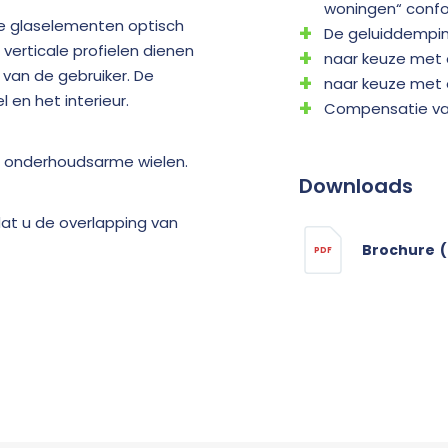
woningen“ confo
 de glaselementen optisch
De geluiddempin
 verticale profielen dienen
naar keuze met 
van de gebruiker. De
naar keuze met o
en het interieur.
Compensatie van
en onderhoudsarme wielen.
Downloads
at u de overlapping van
Brochure
(
PDF