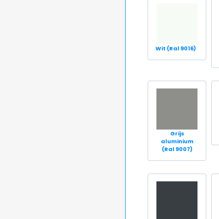
Wit (Ral 9016)
Grijs
aluminium
(Ral 9007)