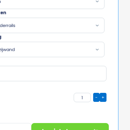
ken
g
-
+