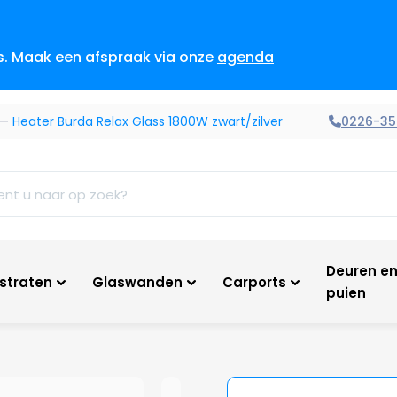
es. Maak een afspraak via onze
agenda
0226-35
—
Heater Burda Relax Glass 1800W zwart/zilver
Deuren e
tstraten
Glaswanden
Carports
puien