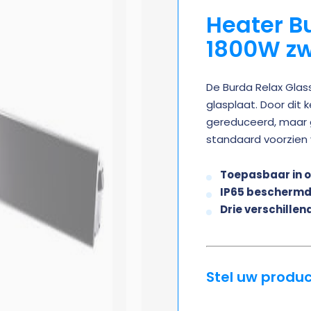
Heater B
1800W zw
De Burda Relax Glas
glasplaat. Door dit 
gereduceerd, maar g
standaard voorzien
Toepasbaar in o
IP65 bescherm
Drie verschille
Stel uw produ