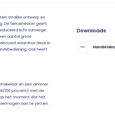
 Het strakke ontwerp en
g. De terrasheater geeft
Downloads
reduceerd licht vanwege
een aantal grote
 gebouwd waardoor deze in
Handleidin
PDF
andsbediening. Ook heeft
schakelaar en een dimmer.
/66/100 procent) met de
g op het moment dat het
e vermogen aan te zetten.