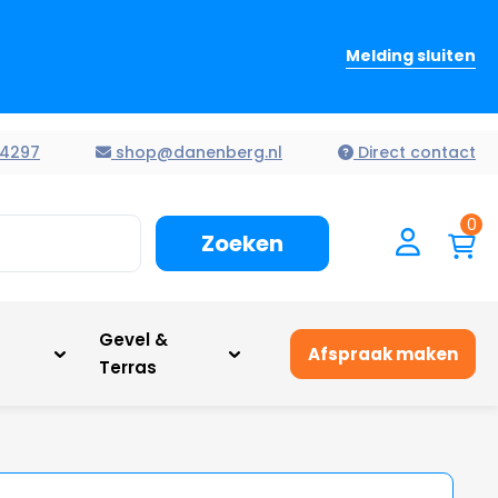
Melding sluiten
4297
shop@danenberg.nl
Direct contact
0
Zoeken
n
Gevel &
Afspraak maken
Terras