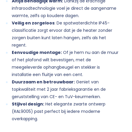
Altijd behaaglijk warm:
Dankzij de krachtige
infraroodtechnologie voel je direct de aangename
warmte, zelfs op koudere dagen.
Veilig en zorgeloos
: De spatwaterdichte IP45-
classificatie zorgt ervoor dat je de heater zonder
zorgen buiten kunt laten hangen, zelfs als het
regent.
Eenvoudige montage:
Of je hem nu aan de muur
of het plafond wilt bevestigen, met de
meegeleverde ophangbeugel en stekker is
installatie een fluitje van een cent.
Duurzaam en betrouwbaar:
Geniet van
topkwaliteit met 2 jaar fabrieksgarantie en de
geruststelling van CE- en TuV-keurmerken.
Stijlvol design:
Het elegante zwarte ontwerp
(RAL9005) past perfect bij iedere moderne
overkapping.