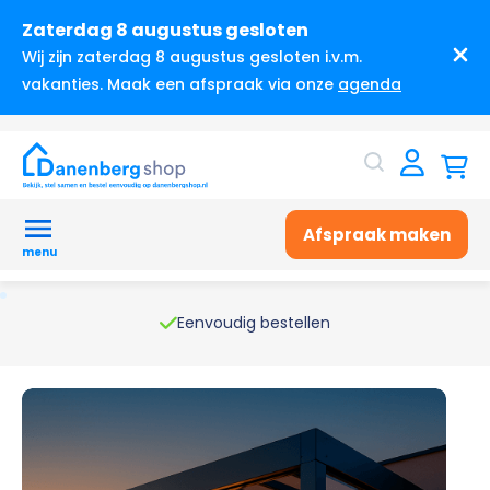
Zaterdag 8 augustus gesloten
Wij zijn zaterdag 8 augustus gesloten i.v.m.
vakanties. Maak een afspraak via onze
agenda
Afspraak maken
menu
Eenvoudig bestellen