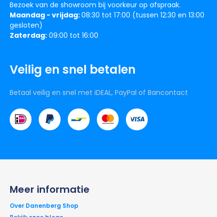
Bezoek van de showroom bij voorkeur op afspraak.
Maandag - vrijdag:
08:30 tot 17:00 (tussen 12:30 en 13:00
gesloten)
Zaterdag:
09:00 tot 16:00
Veilig en snel betalen
Betaal veilig en snel met iDEAL, PayPal of Bancontact
Meer informatie
Over Danenberg Shop