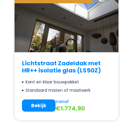
Lichtstraat Zadeldak met
HR++ isolatie glas (LS50Z)
Kant en klaar bouwpakket
Standaard maten of maatwerk
Vanaf
Bekijk
€
1.774,90