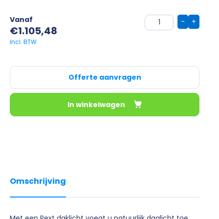
Vanaf
-
+
€
1.105,48
Offerte aanvragen
In winkelwagen
Omschrijving
Met een Pext daklicht voegt u natuurlijk daglicht toe