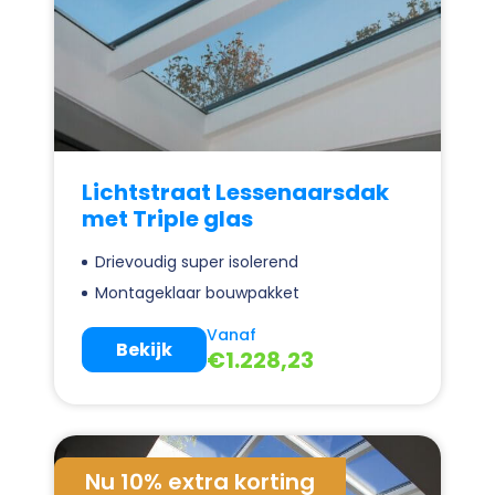
Lichtstraat Lessenaarsdak
met Triple glas
Drievoudig super isolerend
Montageklaar bouwpakket
Vanaf
Bekijk
€
1.228,23
Nu 10% extra korting