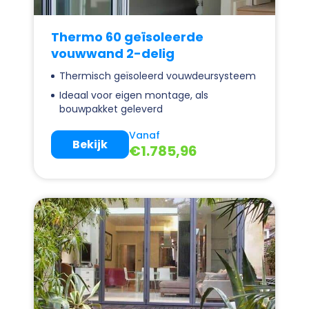
Thermo 60 geïsoleerde
vouwwand 2-delig
Thermisch geïsoleerd vouwdeursysteem
Ideaal voor eigen montage, als
bouwpakket geleverd
Vanaf
Bekijk
€
1.785,96