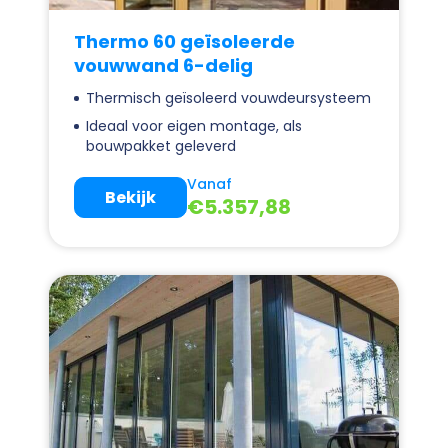
Thermo 60 geïsoleerde
vouwwand 6-delig
Thermisch geïsoleerd vouwdeursysteem
Ideaal voor eigen montage, als
bouwpakket geleverd
Vanaf
Bekijk
€
5.357,88