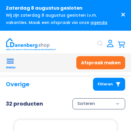
Zaterdag 8 augustus gesloten
Wij zijn zaterdag 8 augustus gesloten i.v.m.
vakanties. Maak een afspraak via onze
agenda
Afspraak maken
menu
Overige
Filteren
32 producten