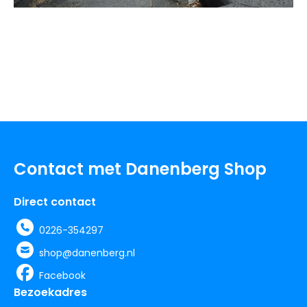
Contact met Danenberg Shop
Direct contact
0226-354297
shop@danenberg.nl
Facebook
Bezoekadres