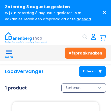
Zaterdag 8 augustus gesloten
Wij zijn zaterdag 8 augustus gesloten i.v.m.
vakanties. Maak een afspraak via onze
agenda
Afspraak maken
menu
Loodvervanger
Filteren
1 product