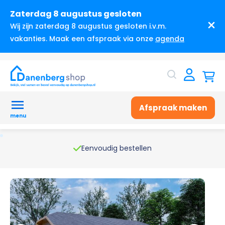
Zaterdag 8 augustus gesloten
Wij zijn zaterdag 8 augustus gesloten i.v.m.
vakanties. Maak een afspraak via onze
agenda
Afspraak maken
menu
Eenvoudig bestellen