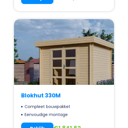
Blokhut 330M
Compleet bouwpakket
Eenvoudige montage
€
1.841,62