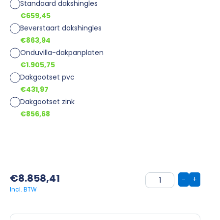
Standaard dakshingles
€659,45
Beverstaart dakshingles
€863,94
Onduvilla-dakpanplaten
€1.905,75
Dakgootset pvc
€431,97
Dakgootset zink
€856,68
€
8.858,41
-
+