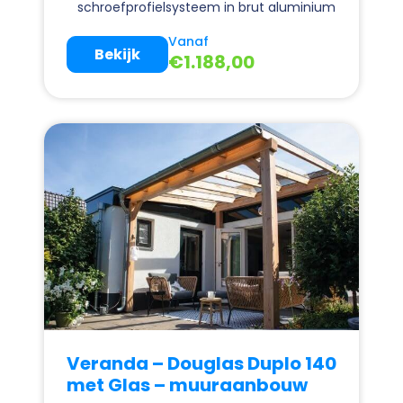
schroefprofielsysteem in brut aluminium
Vanaf
Bekijk
€
1.188,00
Veranda – Douglas Duplo 140
met Glas – muuraanbouw