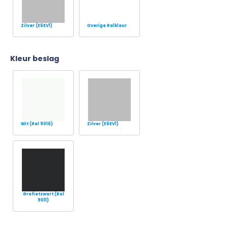
Zilver (E6EV1)
Overige Ralkleur
Kleur beslag
Wit (Ral 9016)
Zilver (E6EV1)
Grafietzwart (Ral
9011)