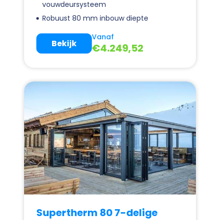
vouwdeursysteem
Robuust 80 mm inbouw diepte
Vanaf
Bekijk
€
4.249,52
Supertherm 80 7-delige