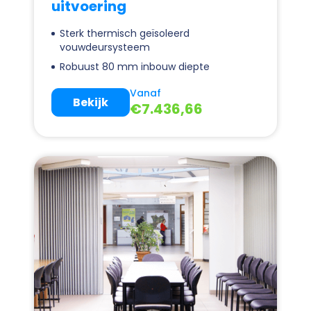
uitvoering
Sterk thermisch geïsoleerd
vouwdeursysteem
Robuust 80 mm inbouw diepte
Vanaf
Bekijk
€
7.436,66