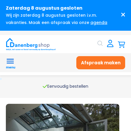
Zaterdag 8 augustus gesloten
Wij zijn zaterdag 8 augustus gesloten i.v.m.
vakanties. Maak een afspraak via onze
agenda
Afspraak maken
menu
Eenvoudig bestellen