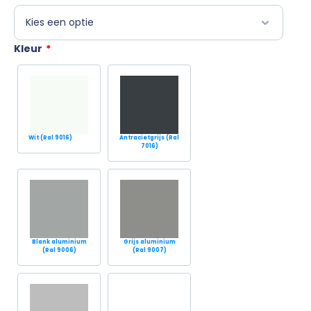
Kleur
*
Wit (Ral 9016)
Antracietgrijs (Ral
7016)
Blank aluminium
Grijs aluminium
(Ral 9006)
(Ral 9007)