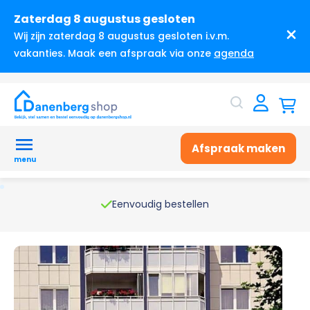
Zaterdag 8 augustus gesloten
Wij zijn zaterdag 8 augustus gesloten i.v.m.
vakanties. Maak een afspraak via onze
agenda
Afspraak maken
menu
Eenvoudig bestellen