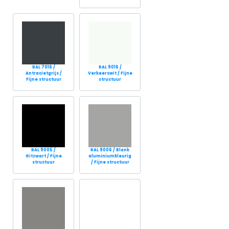
RAL 7016 /
RAL 9016 /
Antracietgrijs /
Verkeerswit / Fijne
Fijne structuur
structuur
RAL 9005 /
RAL 9006 / Blank
Gitzwart / Fijne
aluminiumkleurig
structuur
/ Fijne structuur