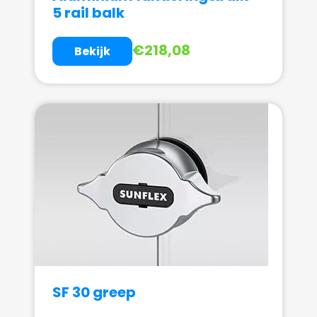
5 rail balk
€
218,08
Bekijk
SF 30 greep