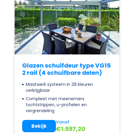
Glazen schuifdeur type VG15
2 rail (4 schuifbare delen)
Maatwerk systeem in 28 kleuren
verkrijgbaar
Compleet met meenemers
tochtstrippen, u-profielen en
vergrendeling
Vanaf
Bekijk
€
1.597,20