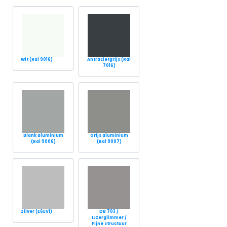
Wit (Ral 9016)
Antracietgrijs (Ral
7016)
Blank aluminium
Grijs aluminium
(Ral 9006)
(Ral 9007)
Zilver (E6EV1)
DB 703 /
IJzerglimmer /
Fijne structuur