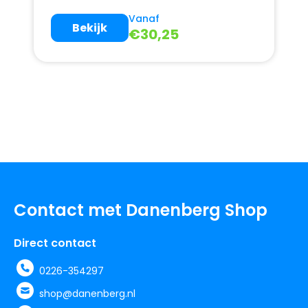
Vanaf
Bekijk
€
30,25
Contact met Danenberg Shop
Direct contact
0226-354297
shop@danenberg.nl