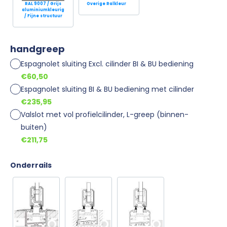
RAL 9007 / Grijs
Overige Ralkleur
aluminiumkleurig
/ Fijne structuur
handgreep
Espagnolet sluiting Excl. cilinder BI & BU bediening
€60,50
Espagnolet sluiting BI & BU bediening met cilinder
€235,95
Valslot met vol profielcilinder, L-greep (binnen-
buiten)
€211,75
Onderrails