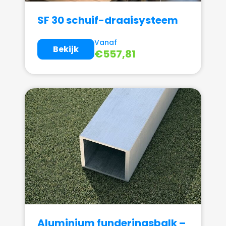
SF 30 schuif-draaisysteem
Vanaf
Bekijk
€
557,81
Aluminium funderingsbalk –