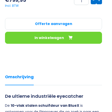
€
799,95
-
+
Offerte aanvragen
In winkelwagen
Omschrijving
De ultieme industriële eyecatcher
De
10-vlak stalen schuifdeur van BlueX
is
ontworpen voor de fijnproever die op zoek is naar een