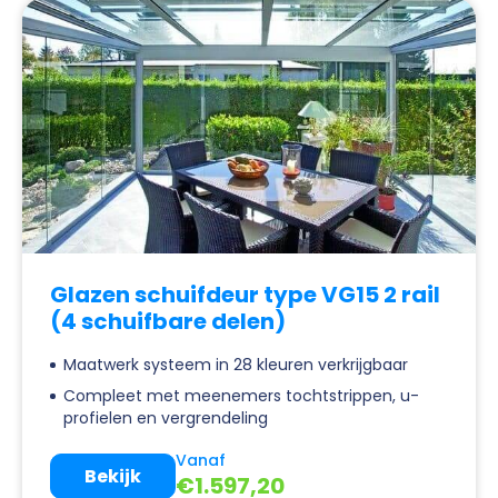
Glazen schuifdeur type VG15 2 rail
(4 schuifbare delen)
Maatwerk systeem in 28 kleuren verkrijgbaar
Compleet met meenemers tochtstrippen, u-
profielen en vergrendeling
Vanaf
Bekijk
€
1.597,20