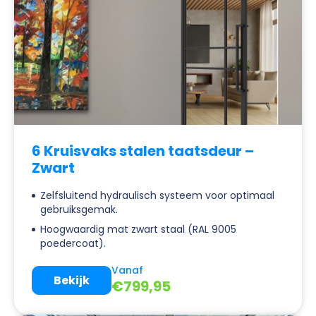
6 Kruisvaks stalen taatsdeur –
Zwart
Zelfsluitend hydraulisch systeem voor optimaal
gebruiksgemak.
Hoogwaardig mat zwart staal (RAL 9005
poedercoat).
Vanaf
Bekijk
€
799,95