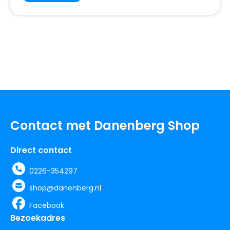
Contact met Danenberg Shop
Direct contact
0226-354297
shop@danenberg.nl
Facebook
Bezoekadres