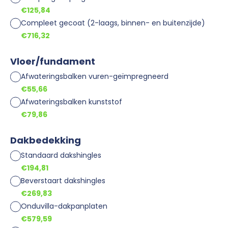
€125,84
Compleet gecoat (2-laags, binnen- en buitenzijde)
€716,32
Vloer/fundament
Afwateringsbalken vuren-geïmpregneerd
€55,66
Afwateringsbalken kunststof
€79,86
Dakbedekking
Standaard dakshingles
€194,81
Beverstaart dakshingles
€269,83
Onduvilla-dakpanplaten
€579,59