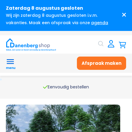
Zaterdag 8 augustus gesloten
Wij zijn zaterdag 8 augustus gesloten i.v.m.
vakanties. Maak een afspraak via onze
agenda
Afspraak maken
menu
Eenvoudig bestellen