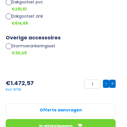
Dakgootset pvc
€291,61
Dakgootset zink
€614,68
Overige accessoires
Stormverankeringsset
€35,09
€
1.472,57
-
+
Offerte aanvragen
In winkelwagen