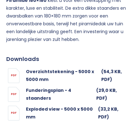
Piramide 180×180
kiest u voor een overkapping met
karakter, luxe en stabiliteit. De extra dikke staanders en
dwarsbalken van 180×180 mm zorgen voor een
onverwoestbare basis, terwijl het piramidedak uw tuin
een landelijke uitstraling geeft. Een investering waar u
jarenlang plezier van zult hebben.
Downloads
Overzichtstekening - 5000 x
(54,3 KB,
PDF
5000 mm
PDF)
Funderingsplan - 4
(29,0 KB,
PDF
staanders
PDF)
Exploded view - 5000 x 5000
(33,2 KB,
PDF
mm
PDF)