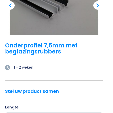
Onderprofiel 7,5mm met
beglazingsrubbers
1 - 2 weken
Stel uw product samen
Lengte