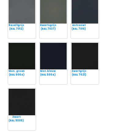
Basaltgrijs
Kwartsgrijs
Antraciet
(RAL 7012)
(RAL 7037)
(RAL 7016)
Mon. groen
Mon.blauw
Zwartgrijs
(RAL 6064)
(RAL 5004)
(RAL 7021)
Zwart
(RAL 9005)