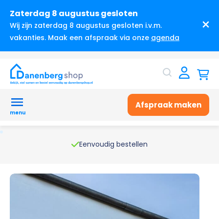
Zaterdag 8 augustus gesloten
Wij zijn zaterdag 8 augustus gesloten i.v.m.
vakanties. Maak een afspraak via onze
agenda
Afspraak maken
menu
Eenvoudig bestellen