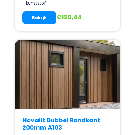
kunststof
€
198,44
Bekijk
Novalit Dubbel Rondkant
200mm A103