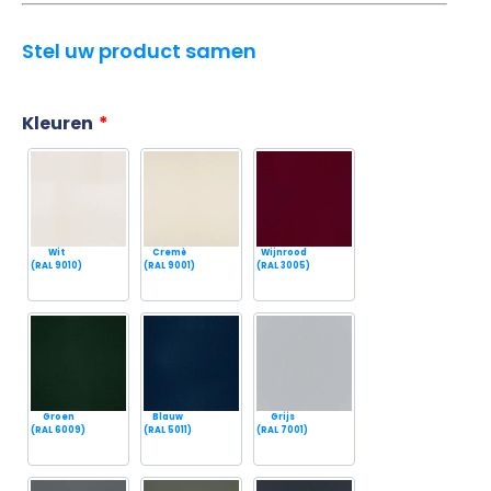
Stel uw product samen
Kleuren
*
Wit
Cremè
Wijnrood
(RAL 9010)
(RAL 9001)
(RAL 3005)
Blauw
Grijs
Groen
(RAL 5011)
(RAL 7001)
(RAL 6009)