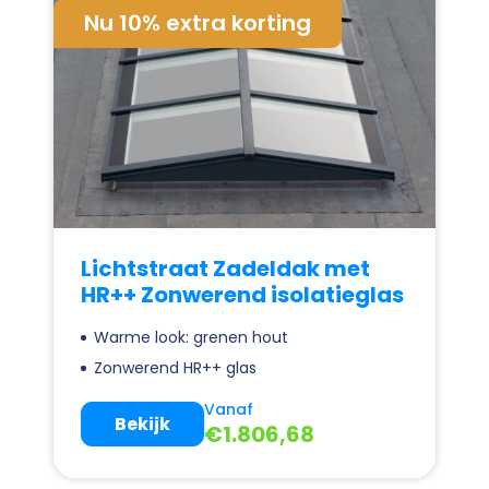
Nu 10% extra korting
Lichtstraat Zadeldak met
HR++ Zonwerend isolatieglas
Warme look: grenen hout
Zonwerend HR++ glas
Vanaf
Bekijk
€
1.806,68