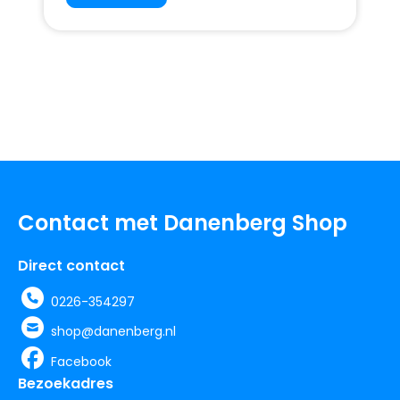
Contact met Danenberg Shop
Direct contact
0226-354297
shop@danenberg.nl
Facebook
Bezoekadres