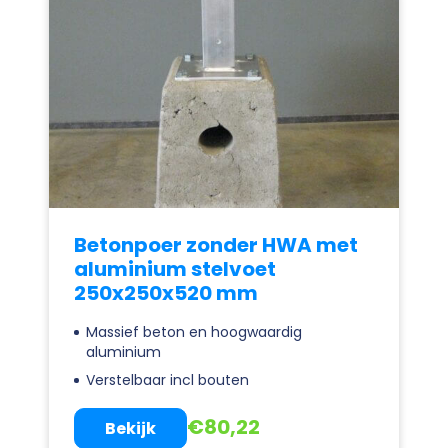
Betonpoer zonder HWA met
aluminium stelvoet
250x250x520 mm
Massief beton en hoogwaardig
aluminium
Verstelbaar incl bouten
€
80,22
Bekijk