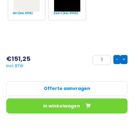
Wit (RAL 9016)
Zwart (RAL 9005)
€
151,25
-
+
Offerte aanvragen
In winkelwagen