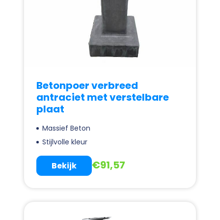
Betonpoer verbreed
antraciet met verstelbare
plaat
Massief Beton
Stijlvolle kleur
€
91,57
Bekijk