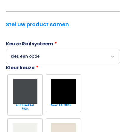
Stel uw product samen
Keuze Railsysteem
*
Kleur keuze
*
Antraciet RAL
Zwart RAL 9005
7024