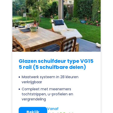
Glazen schuifdeur type VG15
5 rail (5 schuifbare delen)
Maatwerk systeem in 28 kleuren
verkrijgbaar
Compleet met meenemers
tochtstrippen, u-profielen en
vergrendeling
Vanaf
Bekijk