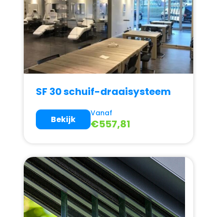
SF 30 schuif-draaisysteem
Vanaf
Bekijk
€
557,81