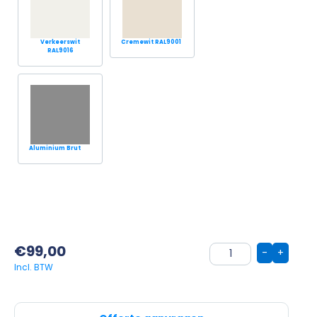
Verkeerswit
Cremewit RAL9001
RAL9016
Aluminium Brut
€
99,00
-
+