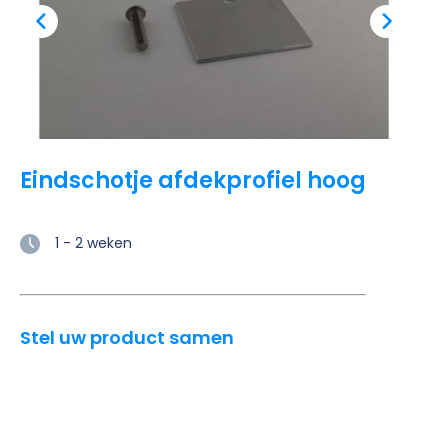
Eindschotje afdekprofiel hoog
1 - 2 weken
Stel uw product samen