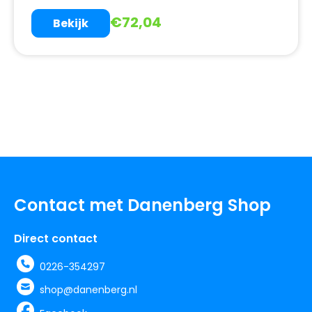
€
72,04
Bekijk
Contact met Danenberg Shop
Direct contact
0226-354297
shop@danenberg.nl