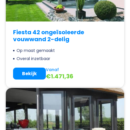
Fiesta 42 ongeïsoleerde
vouwwand 2-delig
Op maat gemaakt
Overal inzetbaar
Vanaf
Bekijk
€
1.471,36