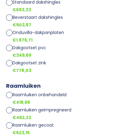
Standaard dakshingles
€693,33
Beverstaart dakshingles
€903,87
Onduvilla-dakpanplaten
€1.876,71
Dakgootset pvc
€349,69
Dakgootset zink
€778,03
Raamluiken
Raamluiken onbehandeld
€418,66
Raamluiken geïmpregneerd
€462,22
Raamluiken gecoat
€623,15