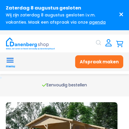
Zaterdag 8 augustus gesloten
Wij zijn zaterdag 8 augustus gesloten i.v.m.
vakanties. Maak een afspraak via onze
agenda
Afspraak maken
menu
Eenvoudig bestellen