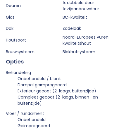
1x dubbele deur
Deuren
1x zijaanbouwdeur
Glas
BC-kwaliteit
Dak
Zadeldak
Noord-Europees vuren
Houtsoort
kwaliteitshout
Bouwsysteem
Blokhutsysteem
Opties
Behandeling
Onbehandeld / blank
Dompel geïmpregneerd
Exterieur gecoat (2-laags, buitenzijde)
Compleet gecoat (2-laags, binnen- en
buitenzijde)
Vloer / fundament
Onbehandeld
Geïmpregneerd