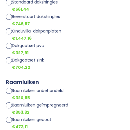
Standaard dakshingles
€561,44
Beverstaart dakshingles
€746,57
Onduvilla-dakpanplaten
€1.447,16
Dakgootset pvc
€327,91
Dakgootset zink
€704,22
Raamluiken
Raamluiken onbehandeld
€320,65
Raamluiken geïmpregneerd
€353,32
Raamluiken gecoat
€473,11