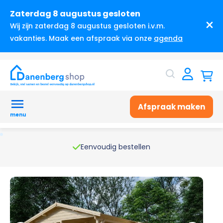
Zaterdag 8 augustus gesloten
Wij zijn zaterdag 8 augustus gesloten i.v.m.
vakanties. Maak een afspraak via onze
agenda
Afspraak maken
menu
Eenvoudig bestellen