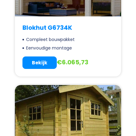
Blokhut G6734K
Compleet bouwpakket
Eenvoudige montage
€
6.065,73
Bekijk