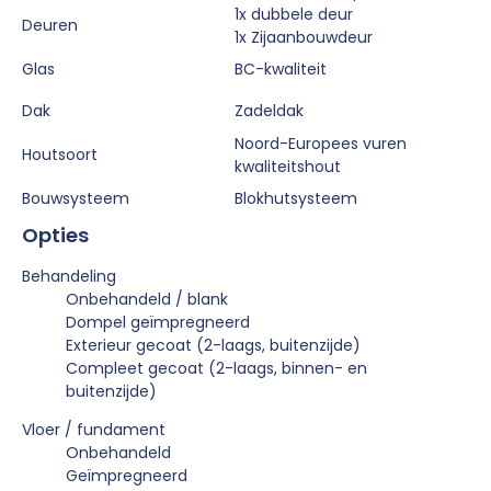
1x dubbele deur
Deuren
1x Zijaanbouwdeur
Glas
BC-kwaliteit
Dak
Zadeldak
Noord-Europees vuren
Houtsoort
kwaliteitshout
Bouwsysteem
Blokhutsysteem
Opties
Behandeling
Onbehandeld / blank
Dompel geïmpregneerd
Exterieur gecoat (2-laags, buitenzijde)
Compleet gecoat (2-laags, binnen- en
buitenzijde)
Vloer / fundament
Onbehandeld
Geïmpregneerd