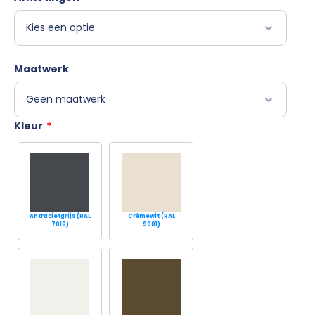
Maatwerk
Kleur
*
Antracietgrijs (RAL
Crèmewit (RAL
7016)
9001)