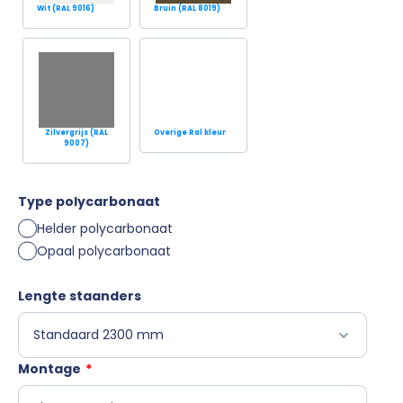
Wit (RAL 9016)
Bruin (RAL 8019)
Zilvergrijs (RAL
Overige Ral kleur
9007)
Type polycarbonaat
Helder polycarbonaat
Opaal polycarbonaat
Lengte staanders
Montage
*