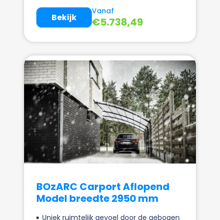
Vanaf
Bekijk
€
5.738,49
BOzARC Carport Aflopend
Model breedte 2950 mm
Uniek ruimtelijk gevoel door de gebogen