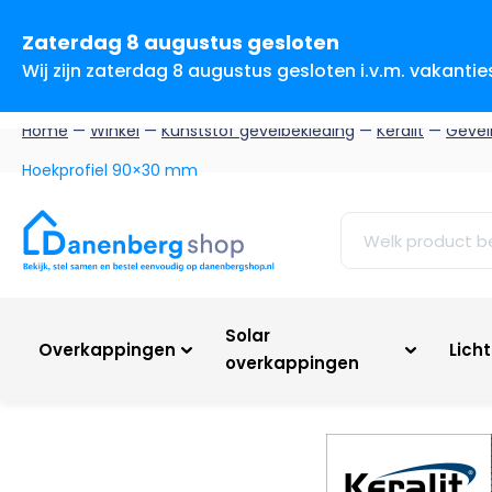
Zaterdag 8 augustus gesloten
Wij zijn zaterdag 8 augustus gesloten i.v.m. vakanti
Home
—
Winkel
—
Kunststof gevelbekleding
—
Keralit
—
Gevel
Hoekprofiel 90×30 mm
Solar
Overkappingen
Lich
overkappingen