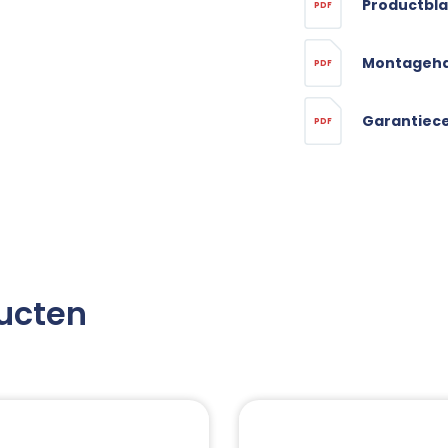
Productbl
PDF
Montageha
PDF
Garantiece
PDF
ucten