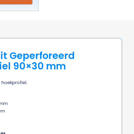
lit Geperforeerd
iel 90×30 mm
 hoekprofiel.
30mm
0cm
aar