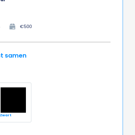
n
€500
ct samen
Zwart