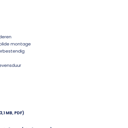
lderen
solide montage
erbestendig
levensduur
3,1 MB, PDF)