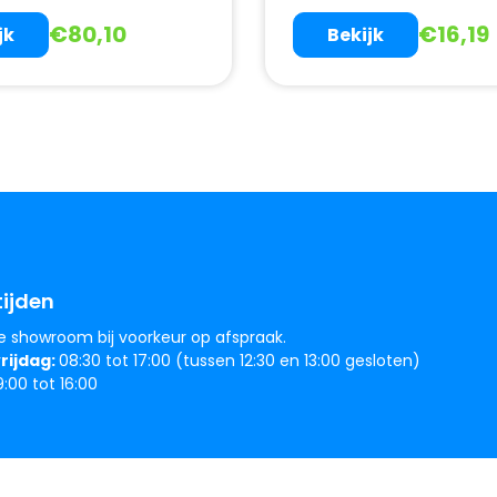
€
80,10
€
16,19
jk
Bekijk
ijden
e showroom bij voorkeur op afspraak.
rijdag:
08:30 tot 17:00 (tussen 12:30 en 13:00 gesloten)
:00 tot 16:00