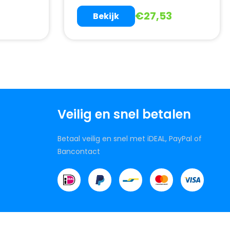
€
27,53
Bekijk
Veilig en snel betalen
Betaal veilig en snel met iDEAL, PayPal of
Bancontact