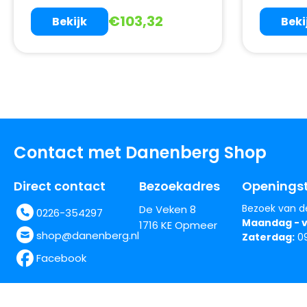
€
103,32
Bekijk
Beki
Contact met Danenberg Shop
Direct contact
Bezoekadres
Openingst
Bezoek van d
De Veken 8
0226-354297
Maandag - v
1716 KE Opmeer
shop@danenberg.nl
Zaterdag:
09
Facebook