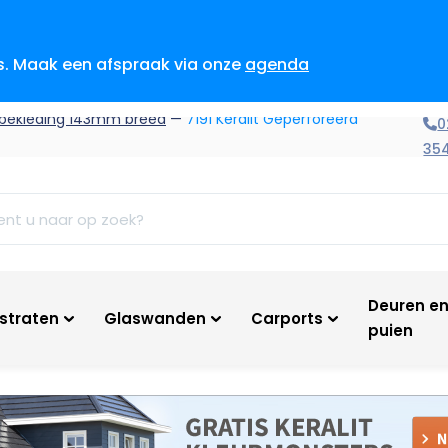
es. Maak een afspraak via onze
agenda
bekleding 143mm breed
—
7191 Keralit Geperforeerd
0
35
Deuren e
tstraten
Glaswanden
Carports
puien