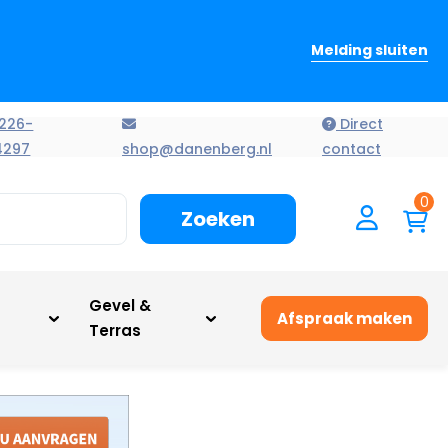
Melding sluiten
226-
Direct
4297
shop@danenberg.nl
contact
0
Zoeken
n
Gevel &
Afspraak maken
Terras