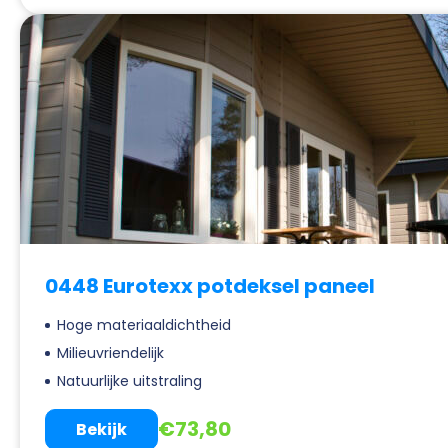
0448 Eurotexx potdeksel paneel
Hoge materiaaldichtheid
Milieuvriendelijk
Natuurlijke uitstraling
€
73,80
Bekijk