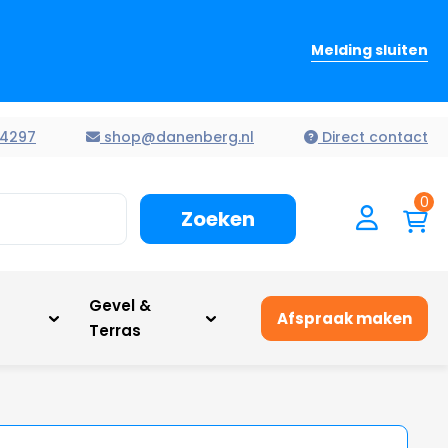
Melding sluiten
4297
shop@danenberg.nl
Direct contact
0
Zoeken
n
Gevel &
Afspraak maken
Terras