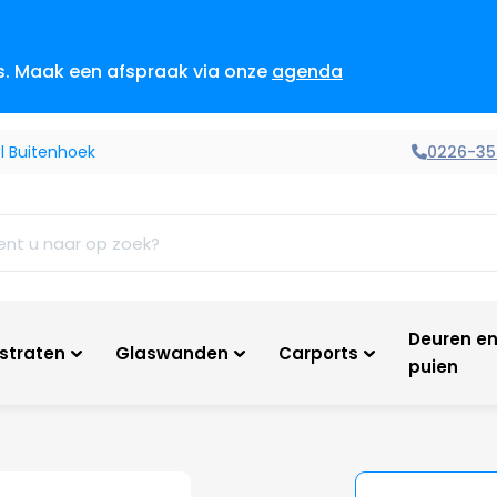
es. Maak een afspraak via onze
agenda
0226-35
el Buitenhoek
Deuren e
tstraten
Glaswanden
Carports
puien