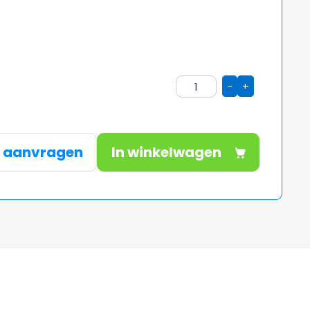
-
+
e aanvragen
In winkelwagen