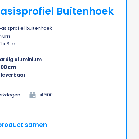
asisprofiel Buitenhoek
asisprofiel buitenhoek
inium
1
1 x 3 m
rdig aluminium
300 cm
 leverbaar
werkdagen
€500
 product samen