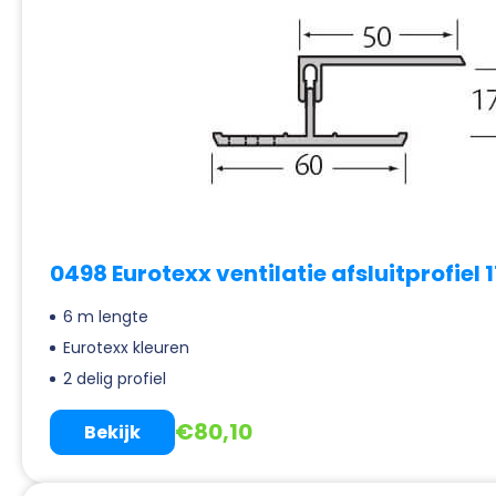
0498 Eurotexx ventilatie afsluitprofiel
6 m lengte
Eurotexx kleuren
2 delig profiel
€
80,10
Bekijk