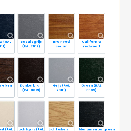
w (RAL
Basalt grijs
Bruin red
California
011)
(RAL 7012)
cedar
redwood
r eiken
Donkerbruin
Grijs (RAL
Groen (RAL
(RAL 8019)
7001)
6009)
wit (RAL
Lichtgrijs (RAL
Licht eiken
Monumentengroen