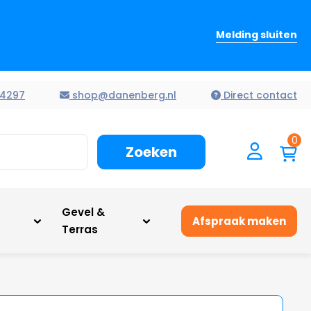
Melding sluiten
4297
shop@danenberg.nl
Direct contact
0
Zoeken
n
Gevel &
Afspraak maken
Terras