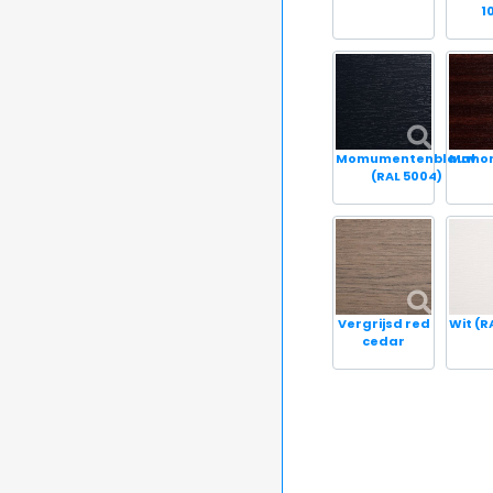
1
Momumentenblauw
Mahon
(RAL 5004)
Vergrijsd red
Wit (R
cedar