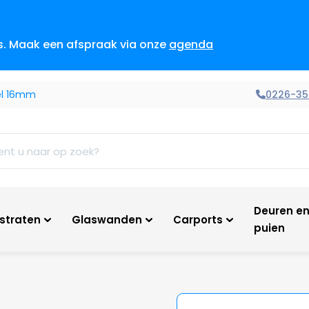
es. Maak een afspraak via onze
agenda
0226-35
el 16mm
Deuren e
tstraten
Glaswanden
Carports
puien