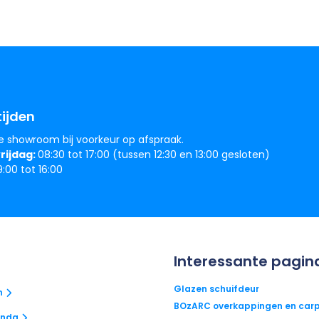
ijden
e showroom bij voorkeur op afspraak.
rijdag:
08:30 tot 17:00 (tussen 12:30 en 13:00 gesloten)
:00 tot 16:00
Interessante pagin
Glazen schuifdeur
n
BOzARC overkappingen en carp
anda