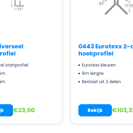
iverseel
0443 Eurotexx 2-d
rofiel
hoekprofiel
el startprofiel
Eurotexx kleuren
 5m
6m lengte
ium
Bestaat uit 2 delen
€
23,00
€
103,3
jk
Bekijk