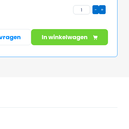
-
+
nvragen
In winkelwagen