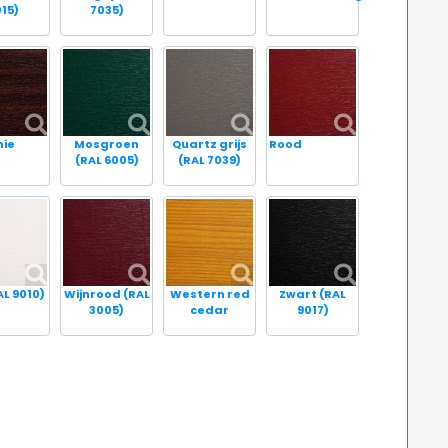
015)
7035)
ie
Mosgroen
Quartz grijs
Rood
(RAL 6005)
(RAL 7039)
AL 9010)
Wijnrood (RAL
Western red
Zwart (RAL
3005)
cedar
9017)