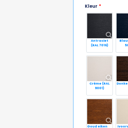
Kleur
*
Antraciet
Blau
(RAL 7016)
5
Crème (RAL
Donke
9001)
Goud eiken
Ivoor