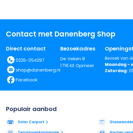
Contact met Danenberg Shop
Direct contact
Bezoekadres
Openingst
Bezoek van d
De Veken 8
0226-354297
Maandag - v
1716 KE Opmeer
shop@danenberg.nl
Zaterdag:
09
Facebook
Populair aanbod
Solar Carport
Glaswande
Terrasoverkappingen
Houten ver