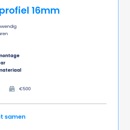
lprofiel 16mm
inwendig
uren
 montage
aar
ateriaal
n
€500
ct samen