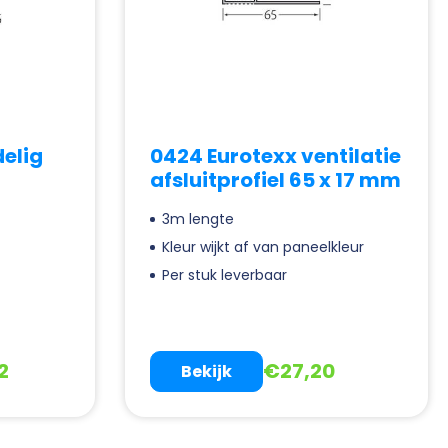
elig
0424 Eurotexx ventilatie
afsluitprofiel 65 x 17 mm
3m lengte
Kleur wijkt af van paneelkleur
Per stuk leverbaar
2
€
27,20
Bekijk