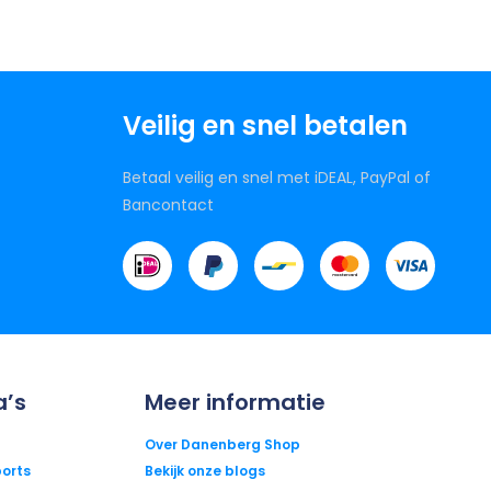
Veilig en snel betalen
Betaal veilig en snel met iDEAL, PayPal of
Bancontact
a’s
Meer informatie
Over Danenberg Shop
orts
Bekijk onze blogs