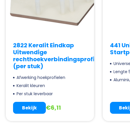
2822 Keralit Eindkap
441 Un
Uitwendige
Startp
rechthoekverbindingsprofiel
Universe
(per stuk)
Lengte
Afwerking hoekprofielen
Alumin
Keralit kleuren
Per stuk leverbaar
€
6,11
Bekijk
Beki