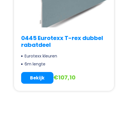
0445 Eurotexx T-rex dubbel
rabatdeel
Eurotexx kleuren
6m lengte
€
107,10
Bekijk