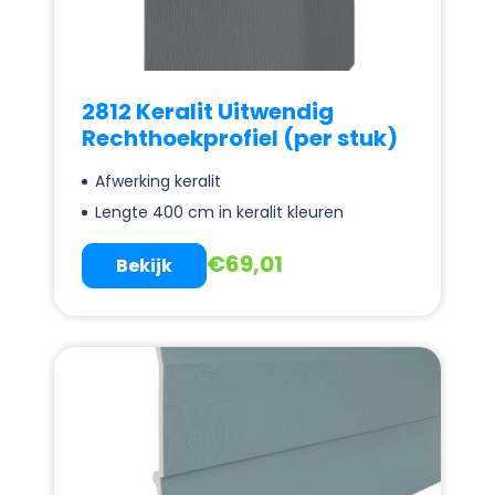
2812 Keralit Uitwendig
Rechthoekprofiel (per stuk)
Afwerking keralit
Lengte 400 cm in keralit kleuren
€
69,01
Bekijk