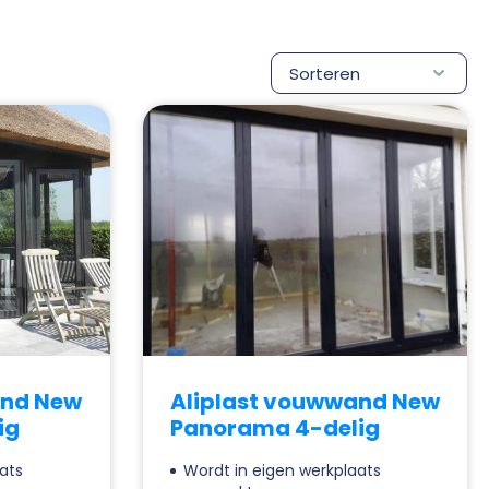
and New
Aliplast vouwwand New
ig
Panorama 4-delig
ats
Wordt in eigen werkplaats