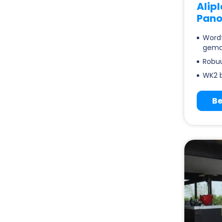
Alip
Pano
Wordt
gema
Robuu
WK2 b
Be