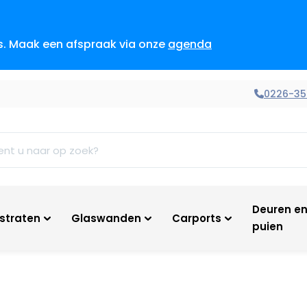
es. Maak een afspraak via onze
agenda
0226-35
Deuren e
tstraten
Glaswanden
Carports
puien