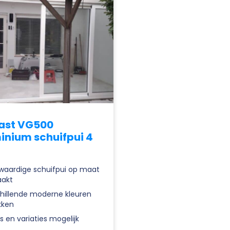
last VG500
inium schuifpui 4
g
aardige schuifpui op maat
akt
hillende moderne kleuren
kken
s en variaties mogelijk