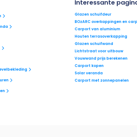
Interessante pagin
Glazen schuifdeur
n
BOzARC overkappingen en carp
anda
Carport van aluminium
Houten terrasoverkapping
Glazen schuifwand
n
Lichtstraat voor uitbouw
Vouwwand prijs berekenen
Carport kopen
evelbekleding
Solar veranda
euren
Carport met zonnepanelen
ken