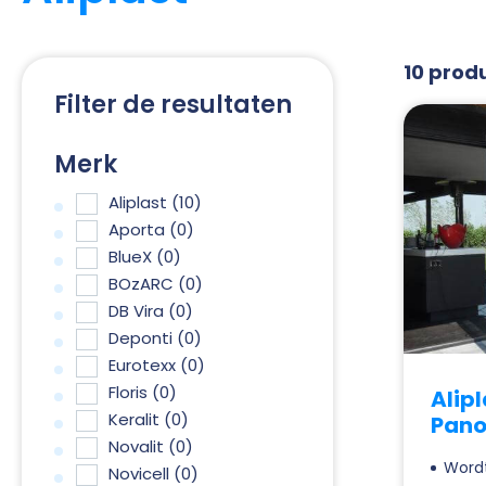
10 prod
Filter de resultaten
Merk
Aliplast
(10)
Aporta
(0)
BlueX
(0)
BOzARC
(0)
DB Vira
(0)
Deponti
(0)
Eurotexx
(0)
Floris
(0)
Alip
Keralit
(0)
Pano
Novalit
(0)
Wordt
Novicell
(0)