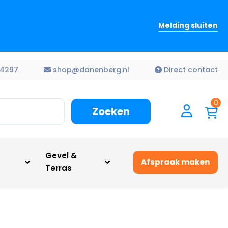
Melding sluiten
4297
shop@danenberg.nl
Direct contact
0
Zoeken
n
Gevel &
Afspraak maken
Terras