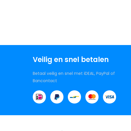
Veilig en snel betalen
Betaal veilig en snel met iDEAL, PayPal of
Bancontact