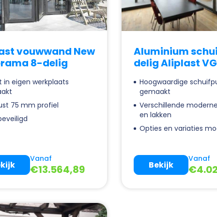
last vouwwand New
Aluminium schui
rama 8-delig
delig Aliplast V
 in eigen werkplaats
Hoogwaardige schuifp
akt
gemaakt
st 75 mm profiel
Verschillende moderne
en lakken
eveiligd
Opties en variaties mog
Vanaf
Vanaf
kijk
Bekijk
€
13.564,89
€
4.0