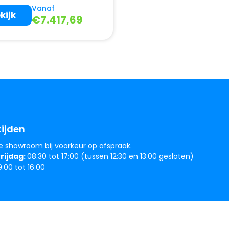
Vanaf
kijk
€
7.417,69
ijden
e showroom bij voorkeur op afspraak.
rijdag:
08:30 tot 17:00 (tussen 12:30 en 13:00 gesloten)
:00 tot 16:00