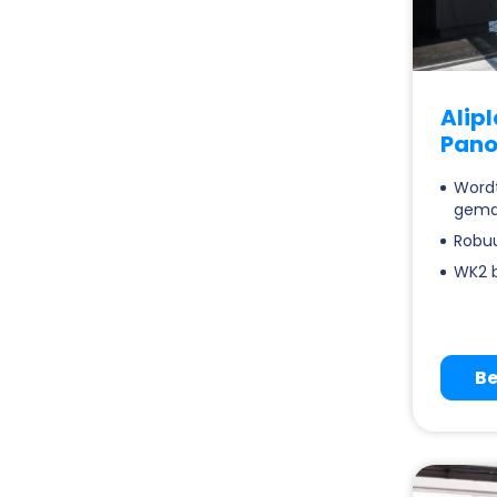
Alip
Pano
Wordt
gema
Robuu
WK2 b
Be