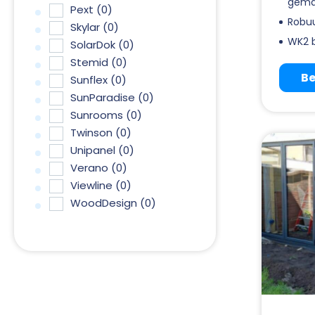
gema
Pext
(0)
Robuu
Skylar
(0)
WK2 b
SolarDok
(0)
Stemid
(0)
Be
Sunflex
(0)
SunParadise
(0)
Sunrooms
(0)
Twinson
(0)
Unipanel
(0)
Verano
(0)
Viewline
(0)
WoodDesign
(0)