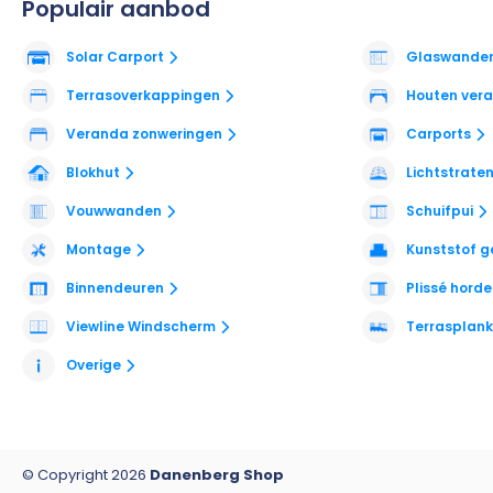
Populair aanbod
Solar Carport
Glaswande
Terrasoverkappingen
Houten ver
Veranda zonweringen
Carports
Blokhut
Lichtstrate
Vouwwanden
Schuifpui
Montage
Kunststof g
Binnendeuren
Plissé hord
Viewline Windscherm
Terrasplan
Overige
© Copyright 2026
Danenberg Shop