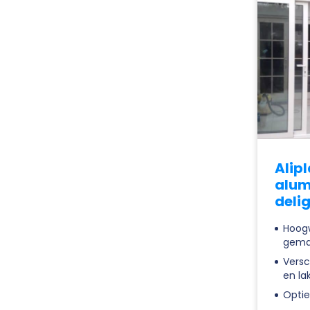
Alip
alum
deli
Hoogw
gema
Versc
en la
Optie