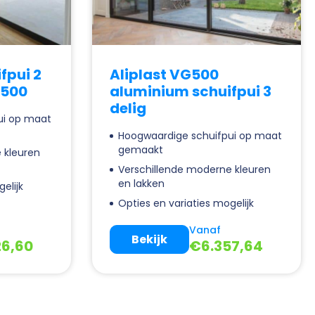
fpui 2
Aliplast VG500
G500
aluminium schuifpui 3
delig
ui op maat
Hoogwaardige schuifpui op maat
gemaakt
 kleuren
Verschillende moderne kleuren
en lakken
elijk
Opties en variaties mogelijk
Vanaf
Bekijk
26,60
€
6.357,64