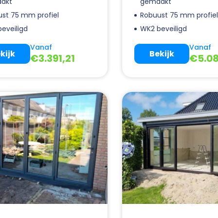
akt
gemaakt
st 75 mm profiel
Robuust 75 mm profie
eveiligd
WK2 beveiligd
Vanaf
Vanaf
kijk
Bekijk
€
3.391,21
€
5.0