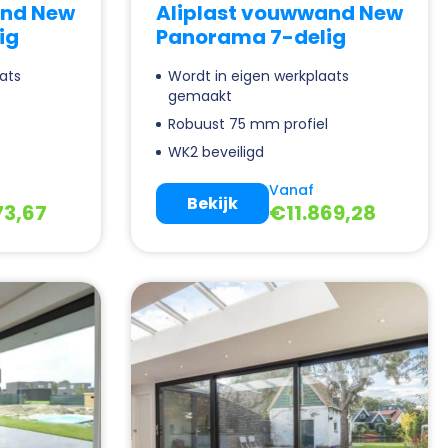
and New
Aliplast vouwwand New
ig
Panorama 7-delig
ats
Wordt in eigen werkplaats
gemaakt
l
Robuust 75 mm profiel
WK2 beveiligd
Vanaf
Bekijk
73,67
€
11.869,28