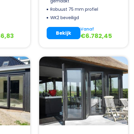
gemaakt
l
Robuust 75 mm profiel
WK2 beveiligd
Vanaf
Bekijk
86,83
€
6.782,45