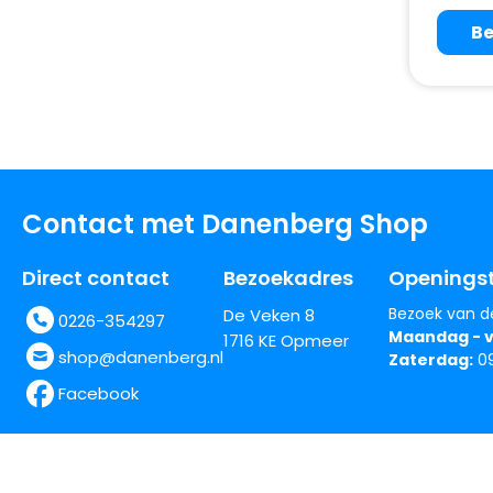
Be
Contact met Danenberg Shop
Direct contact
Bezoekadres
Openingst
Bezoek van d
De Veken 8
0226-354297
Maandag - v
1716 KE Opmeer
shop@danenberg.nl
Zaterdag:
09
Facebook