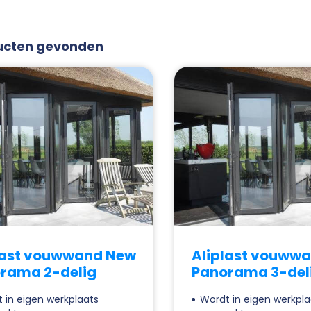
ucten
gevonden
last vouwwand New
Aliplast vouww
rama 2-delig
Panorama 3-del
 in eigen werkplaats
Wordt in eigen werkpla