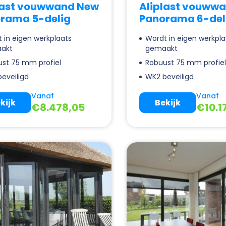
last vouwwand New
Aliplast vouww
rama 5-delig
Panorama 6-del
 in eigen werkplaats
Wordt in eigen werkpla
akt
gemaakt
st 75 mm profiel
Robuust 75 mm profie
eveiligd
WK2 beveiligd
Vanaf
Vanaf
kijk
Bekijk
€
8.478,05
€
10.1