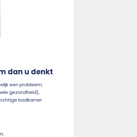
em dan u denkt
elijk een probleem.
hele gezondheid),
 vochtige badkamer
n;