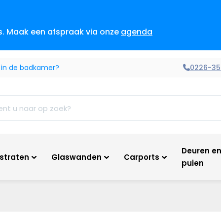
es. Maak een afspraak via onze
agenda
0226-35
 in de badkamer?
Deuren e
tstraten
Glaswanden
Carports
puien