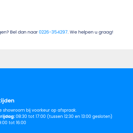
gen? Bel dan naar
0226-354297
. We helpen u graag!
ijden
e showroom bij voorkeur op afspraak.
rijdag:
08:30 tot 17:00 (tussen 12:30 en 13:00 gesloten)
:00 tot 16:00