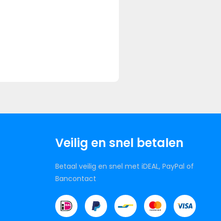
Veilig en snel betalen
Betaal veilig en snel met iDEAL, PayPal of
Bancontact