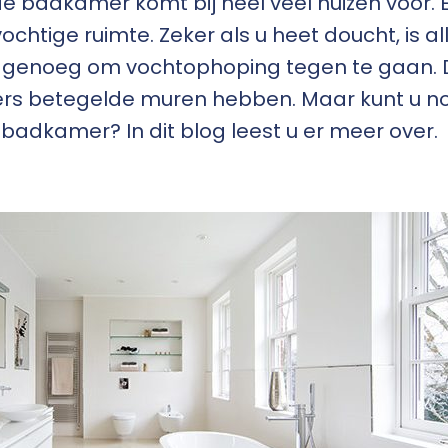
de badkamer komt bij heel veel huizen voor.
htige ruimte. Zeker als u heet doucht, is al
et genoeg om vochtophoping tegen te gaan. 
s betegelde muren hebben. Maar kunt u n
 badkamer? In dit blog leest u er meer over.