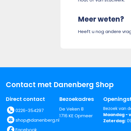
Meer weten?
Heeft u nog andere vra
Contact met Danenberg Shop
Direct contact
Bezoekadres
Openingst
Bezoek van d
De Veken 8
0226-354297
Maandag - v
1716 KE Opmeer
shop@danenberg.nl
Zaterdag:
09
Facebook