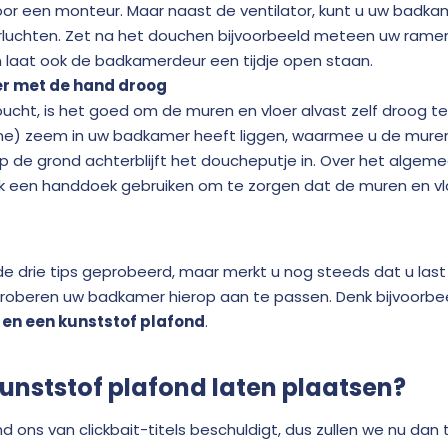
oor een monteur. Maar naast de ventilator, kunt u uw badk
luchten. Zet na het douchen bijvoorbeeld meteen uw ramen 
laat ook de badkamerdeur een tijdje open staan.
 met de hand droog
oucht, is het goed om de muren en vloer alvast zelf droog t
ine) zeem in uw badkamer heeft liggen, waarmee u de mur
p de grond achterblijft het doucheputje in. Over het algeme
ok een handdoek gebruiken om te zorgen dat de muren en v
 drie tips geprobeerd, maar merkt u nog steeds dat u last 
roberen uw badkamer hierop aan te passen. Denk bijvoorbe
en een kunststof plafond
.
nststof plafond laten plaatsen?
d ons van clickbait-titels beschuldigt, dus zullen we nu dan