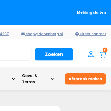
Melding sluiten
4297
shop@danenberg.nl
Direct contact
0
Zoeken
n
Gevel &
Afspraak maken
Terras