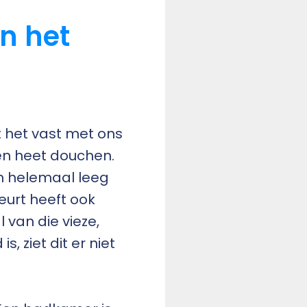
n het
t het vast met ons
 en heet douchen.
en helemaal leeg
eurt heeft ook
 van die vieze,
, ziet dit er niet