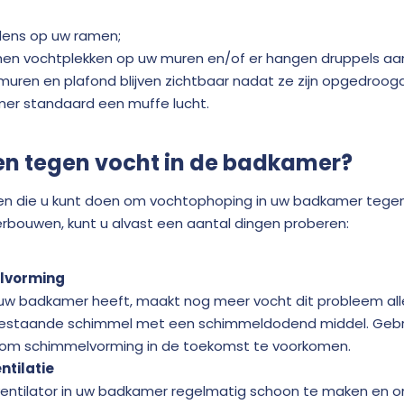
ndens op uw ramen;
chen vochtplekken op uw muren en/of er hangen druppels aa
muren en plafond blijven zichtbaar nadat ze zijn opgedroogd
mer standaard een muffe lucht.
en tegen vocht in de badkamer?
ingen die u kunt doen om vochtophoping in uw badkamer tege
rbouwen, kunt u alvast een aantal dingen proberen:
lvorming
n uw badkamer heeft, maakt nog meer vocht dit probleem all
staande schimmel met een schimmeldodend middel. Gebru
 om schimmelvorming in de toekomst te voorkomen.
ntilatie
entilator in uw badkamer regelmatig schoon te maken en om 