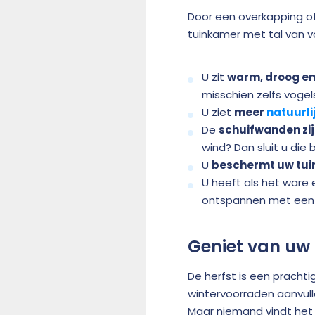
Door een overkapping o
tuinkamer met tal van v
U zit
warm, droog en 
misschien zelfs vogel
U ziet
meer
natuurlij
De
schuifwanden zij
wind? Dan sluit u die 
U
beschermt uw tu
U heeft als het ware
ontspannen met een b
Geniet van uw 
De herfst is een prachti
wintervoorraden aanvulle
Maar niemand vindt het l