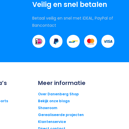
Veilig en snel betalen
Betaal veilig en snel met iDEAL, PayPal of
Bancontact
a’s
Meer informatie
Over Danenberg Shop
orts
Bekijk onze blogs
Showroom
Gerealiseerde projecten
Klantenservice
Direct contact