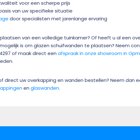
aliteit voor een scherpe prijs
asis van uw specifieke situatie
tage
door specialisten met jarenlange ervaring
t plaatsen van een volledige tuinkamer? Of heeft u al een o
 mogelijk is om glazen schuifwanden te plaatsen? Neem co
54297 of maak direct een
afspraak in onze showroom in Op
heden.
 of direct uw overkapping en wanden bestellen? Neem dan een
kappingen
en
glaswanden
.