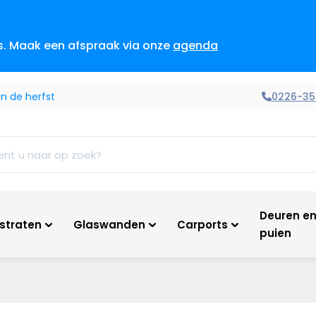
es. Maak een afspraak via onze
agenda
0226-35
n de herfst
Deuren e
tstraten
Glaswanden
Carports
puien