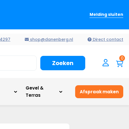
Melding sluiten
4297
shop@danenberg.nl
Direct contact
0
Zoeken
n
Gevel &
Afspraak maken
Terras