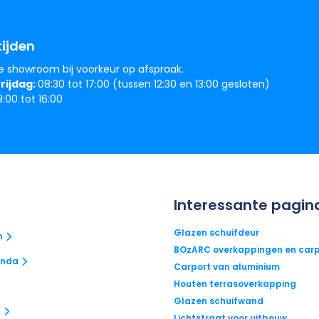
ijden
e showroom bij voorkeur op afspraak.
rijdag:
08:30 tot 17:00 (tussen 12:30 en 13:00 gesloten)
:00 tot 16:00
Interessante pagin
Glazen schuifdeur
n
BOzARC overkappingen en carp
anda
Carport van aluminium
Houten terrasoverkapping
Glazen schuifwand
n
Lichtstraat voor uitbouw