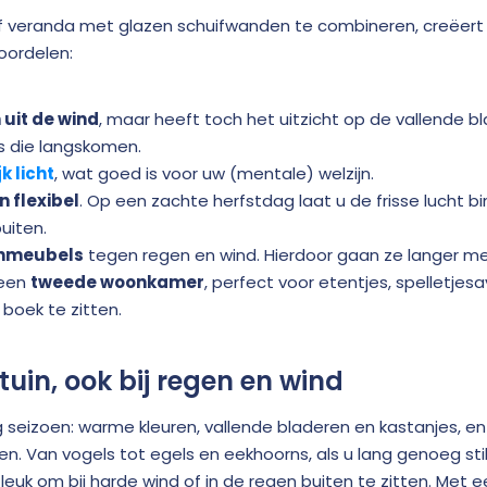
f veranda met glazen schuifwanden te combineren, creëer
oordelen:
uit de wind
, maar heeft toch het uitzicht op de vallende bl
s die langskomen.
k licht
, wat goed is voor uw (mentale) welzijn.
n flexibel
. Op een zachte herfstdag laat u de frisse lucht bi
buiten.
inmeubels
tegen regen en wind. Hierdoor gaan ze langer m
 een
tweede woonkamer
, perfect voor etentjes, spelletj
oek te zitten.
tuin, ook bij regen en wind
g seizoen: warme kleuren, vallende bladeren en kastanjes, en a
n. Van vogels tot egels en eekhoorns, als u lang genoeg stil 
euk om bij harde wind of in de regen buiten te zitten. Met e