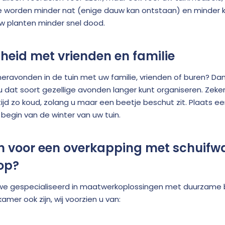
e worden minder nat (enige dauw kan ontstaan) en minder k
w planten minder snel dood.
gheid met vrienden en familie
ravonden in de tuin met uw familie, vrienden of buren? Da
u dat soort gezellige avonden langer kunt organiseren. Zeke
altijd zo koud, zolang u maar een beetje beschut zit. Plaats 
 begin van de winter van uw tuin.
 voor een overkapping met schuif
op?
n we gespecialiseerd in maatwerkoplossingen met duurzame
mer ook zijn, wij voorzien u van: