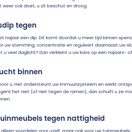
weer ook doet, u zit beschut en droog.
sdip tegen
het najaar een dip. Dit komt doordat u meer tijd binnen spen
voor uw stemming, concentratie en reguleert daarnaast uw sla
t u veel daglicht? Dan verkleint u uw kans op een najaars- of
lucht binnen
d voor u. Het ondersteunt uw immuunsysteem en werkt ontspa
regent het niet (of niet tegen de ramen), dan schuift u ze m
nnen.
uinmeubels tegen nattigheid
 alleen voordelen voor uzelf, maar ook voor uw tuinmeubels,