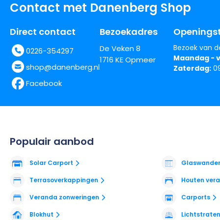
Contact met Danenberg Shop
Direct contact
Bezoekadres
Openingst
Bezoek van d
De Veken 8
0226-354297
Maandag - v
1716 KE Opmeer
shop@danenberg.nl
Zaterdag:
09
Facebook
Populair aanbod
Solar Carport
Glaswande
Terrasoverkappingen
Houten ver
Veranda zonweringen
Carports
Blokhut
Lichtstrate